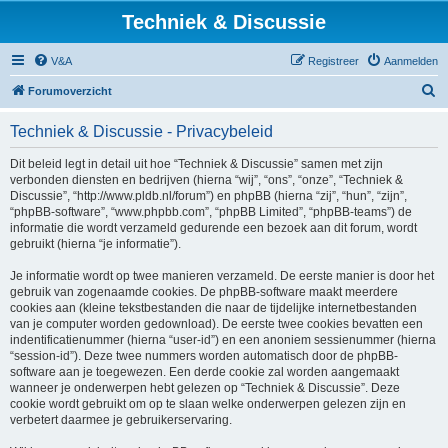
Techniek & Discussie
V&A
Registreer
Aanmelden
Z
Forumoverzicht
o
Techniek & Discussie - Privacybeleid
e
k
Dit beleid legt in detail uit hoe “Techniek & Discussie” samen met zijn
verbonden diensten en bedrijven (hierna “wij”, “ons”, “onze”, “Techniek &
Discussie”, “http://www.pldb.nl/forum”) en phpBB (hierna “zij”, “hun”, “zijn”,
“phpBB-software”, “www.phpbb.com”, “phpBB Limited”, “phpBB-teams”) de
informatie die wordt verzameld gedurende een bezoek aan dit forum, wordt
gebruikt (hierna “je informatie”).
Je informatie wordt op twee manieren verzameld. De eerste manier is door het
gebruik van zogenaamde cookies. De phpBB-software maakt meerdere
cookies aan (kleine tekstbestanden die naar de tijdelijke internetbestanden
van je computer worden gedownload). De eerste twee cookies bevatten een
indentificatienummer (hierna “user-id”) en een anoniem sessienummer (hierna
“session-id”). Deze twee nummers worden automatisch door de phpBB-
software aan je toegewezen. Een derde cookie zal worden aangemaakt
wanneer je onderwerpen hebt gelezen op “Techniek & Discussie”. Deze
cookie wordt gebruikt om op te slaan welke onderwerpen gelezen zijn en
verbetert daarmee je gebruikerservaring.