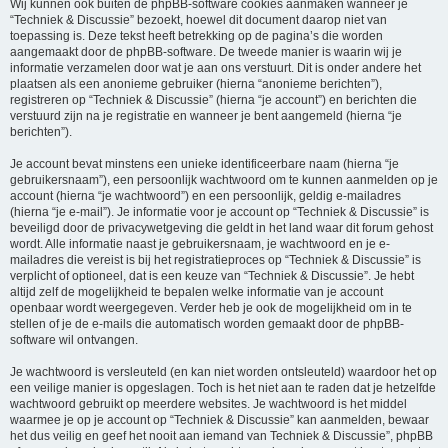
Wij kunnen ook buiten de phpBB-software cookies aanmaken wanneer je
“Techniek & Discussie” bezoekt, hoewel dit document daarop niet van
toepassing is. Deze tekst heeft betrekking op de pagina’s die worden
aangemaakt door de phpBB-software. De tweede manier is waarin wij je
informatie verzamelen door wat je aan ons verstuurt. Dit is onder andere het
plaatsen als een anonieme gebruiker (hierna “anonieme berichten”),
registreren op “Techniek & Discussie” (hierna “je account”) en berichten die
verstuurd zijn na je registratie en wanneer je bent aangemeld (hierna “je
berichten”).
Je account bevat minstens een unieke identificeerbare naam (hierna “je
gebruikersnaam”), een persoonlijk wachtwoord om te kunnen aanmelden op je
account (hierna “je wachtwoord”) en een persoonlijk, geldig e-mailadres
(hierna “je e-mail”). Je informatie voor je account op “Techniek & Discussie” is
beveiligd door de privacywetgeving die geldt in het land waar dit forum gehost
wordt. Alle informatie naast je gebruikersnaam, je wachtwoord en je e-
mailadres die vereist is bij het registratieproces op “Techniek & Discussie” is
verplicht of optioneel, dat is een keuze van “Techniek & Discussie”. Je hebt
altijd zelf de mogelijkheid te bepalen welke informatie van je account
openbaar wordt weergegeven. Verder heb je ook de mogelijkheid om in te
stellen of je de e-mails die automatisch worden gemaakt door de phpBB-
software wil ontvangen.
Je wachtwoord is versleuteld (en kan niet worden ontsleuteld) waardoor het op
een veilige manier is opgeslagen. Toch is het niet aan te raden dat je hetzelfde
wachtwoord gebruikt op meerdere websites. Je wachtwoord is het middel
waarmee je op je account op “Techniek & Discussie” kan aanmelden, bewaar
het dus veilig en geef het nooit aan iemand van Techniek & Discussie”, phpBB