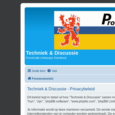
Techniek & Discussie
Provinciale Limburgse Dambond
Snelle links
V&A
Forumoverzicht
Techniek & Discussie - Privacybeleid
Dit beleid legt in detail uit hoe “Techniek & Discussie” samen m
“hun”, “zijn”, “phpBB-software”, “www.phpbb.com”, “phpBB Limit
Je informatie wordt op twee manieren verzameld. De eerste ma
internetbestanden van je computer worden gedownload). De eer