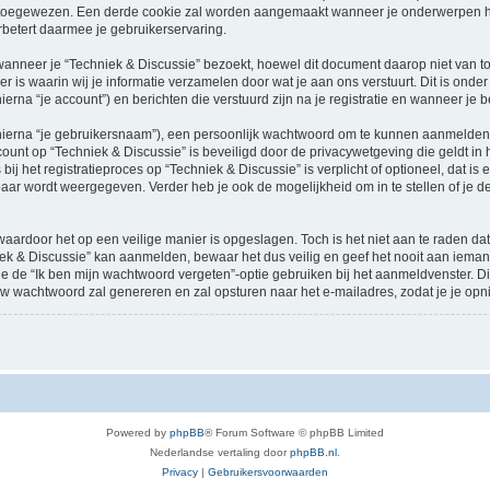
oegewezen. Een derde cookie zal worden aangemaakt wanneer je onderwerpen heb
betert daarmee je gebruikerservaring.
neer je “Techniek & Discussie” bezoekt, hoewel dit document daarop niet van toep
 waarin wij je informatie verzamelen door wat je aan ons verstuurt. Dit is onder
ierna “je account”) en berichten die verstuurd zijn na je registratie en wanneer je 
hierna “je gebruikersnaam”), een persoonlijk wachtwoord om te kunnen aanmelden o
ccount op “Techniek & Discussie” is beveiligd door de privacywetgeving die geldt in h
ij het registratieproces op “Techniek & Discussie” is verplicht of optioneel, dat is 
baar wordt weergegeven. Verder heb je ook de mogelijkheid om in te stellen of je
waardoor het op een veilige manier is opgeslagen. Toch is het niet aan te raden d
ek & Discussie” kan aanmelden, bewaar het dus veilig en geef het nooit aan iema
n je de “Ik ben mijn wachtwoord vergeten”-optie gebruiken bij het aanmeldvenster. D
w wachtwoord zal genereren en zal opsturen naar het e-mailadres, zodat je je op
Powered by
phpBB
® Forum Software © phpBB Limited
Nederlandse vertaling door
phpBB.nl
.
Privacy
|
Gebruikersvoorwaarden