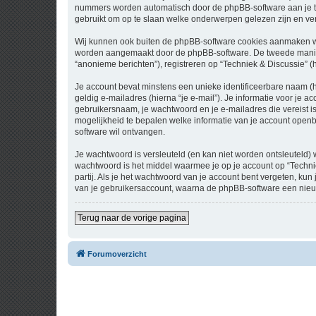
nummers worden automatisch door de phpBB-software aan je t
gebruikt om op te slaan welke onderwerpen gelezen zijn en ver
Wij kunnen ook buiten de phpBB-software cookies aanmaken wan
worden aangemaakt door de phpBB-software. De tweede manier is
“anonieme berichten”), registreren op “Techniek & Discussie” (h
Je account bevat minstens een unieke identificeerbare naam (
geldig e-mailadres (hierna “je e-mail”). Je informatie voor je a
gebruikersnaam, je wachtwoord en je e-mailadres die vereist is b
mogelijkheid te bepalen welke informatie van je account open
software wil ontvangen.
Je wachtwoord is versleuteld (en kan niet worden ontsleuteld) 
wachtwoord is het middel waarmee je op je account op “Techni
partij. Als je het wachtwoord van je account bent vergeten, ku
van je gebruikersaccount, waarna de phpBB-software een nieu
Terug naar de vorige pagina
Forumoverzicht