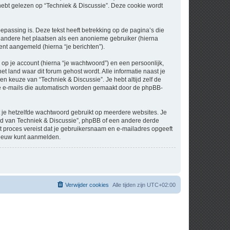
t gelezen op “Techniek & Discussie”. Deze cookie wordt
assing is. Deze tekst heeft betrekking op de pagina’s die
 andere het plaatsen als een anonieme gebruiker (hierna
bent aangemeld (hierna “je berichten”).
p je account (hierna “je wachtwoord”) en een persoonlijk,
et land waar dit forum gehost wordt. Alle informatie naast je
een keuze van “Techniek & Discussie”. Je hebt altijd zelf de
 de e-mails die automatisch worden gemaakt door de phpBB-
at je hetzelfde wachtwoord gebruikt op meerdere websites. Je
nd van Techniek & Discussie”, phpBB of een andere derde
it proces vereist dat je gebruikersnaam en e-mailadres opgeeft
nieuw kunt aanmelden.
Verwijder cookies
Alle tijden zijn
UTC+02:00