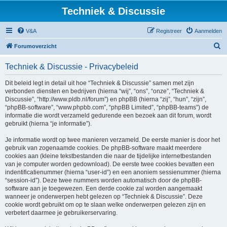
Techniek & Discussie
V&A
Registreer
Aanmelden
Z
Forumoverzicht
o
Techniek & Discussie - Privacybeleid
e
k
Dit beleid legt in detail uit hoe “Techniek & Discussie” samen met zijn
verbonden diensten en bedrijven (hierna “wij”, “ons”, “onze”, “Techniek &
Discussie”, “http://www.pldb.nl/forum”) en phpBB (hierna “zij”, “hun”, “zijn”,
“phpBB-software”, “www.phpbb.com”, “phpBB Limited”, “phpBB-teams”) de
informatie die wordt verzameld gedurende een bezoek aan dit forum, wordt
gebruikt (hierna “je informatie”).
Je informatie wordt op twee manieren verzameld. De eerste manier is door het
gebruik van zogenaamde cookies. De phpBB-software maakt meerdere
cookies aan (kleine tekstbestanden die naar de tijdelijke internetbestanden
van je computer worden gedownload). De eerste twee cookies bevatten een
indentificatienummer (hierna “user-id”) en een anoniem sessienummer (hierna
“session-id”). Deze twee nummers worden automatisch door de phpBB-
software aan je toegewezen. Een derde cookie zal worden aangemaakt
wanneer je onderwerpen hebt gelezen op “Techniek & Discussie”. Deze
cookie wordt gebruikt om op te slaan welke onderwerpen gelezen zijn en
verbetert daarmee je gebruikerservaring.