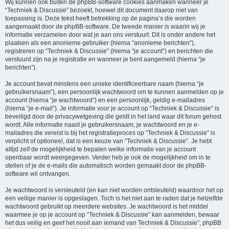
Wij kunnen ook buiten de phpBB-software cookies aanmaken wanneer je
“Techniek & Discussie” bezoekt, hoewel dit document daarop niet van
toepassing is. Deze tekst heeft betrekking op de pagina’s die worden
aangemaakt door de phpBB-software. De tweede manier is waarin wij je
informatie verzamelen door wat je aan ons verstuurt. Dit is onder andere het
plaatsen als een anonieme gebruiker (hierna “anonieme berichten”),
registreren op “Techniek & Discussie” (hierna “je account”) en berichten die
verstuurd zijn na je registratie en wanneer je bent aangemeld (hierna “je
berichten”).
Je account bevat minstens een unieke identificeerbare naam (hierna “je
gebruikersnaam”), een persoonlijk wachtwoord om te kunnen aanmelden op je
account (hierna “je wachtwoord”) en een persoonlijk, geldig e-mailadres
(hierna “je e-mail”). Je informatie voor je account op “Techniek & Discussie” is
beveiligd door de privacywetgeving die geldt in het land waar dit forum gehost
wordt. Alle informatie naast je gebruikersnaam, je wachtwoord en je e-
mailadres die vereist is bij het registratieproces op “Techniek & Discussie” is
verplicht of optioneel, dat is een keuze van “Techniek & Discussie”. Je hebt
altijd zelf de mogelijkheid te bepalen welke informatie van je account
openbaar wordt weergegeven. Verder heb je ook de mogelijkheid om in te
stellen of je de e-mails die automatisch worden gemaakt door de phpBB-
software wil ontvangen.
Je wachtwoord is versleuteld (en kan niet worden ontsleuteld) waardoor het op
een veilige manier is opgeslagen. Toch is het niet aan te raden dat je hetzelfde
wachtwoord gebruikt op meerdere websites. Je wachtwoord is het middel
waarmee je op je account op “Techniek & Discussie” kan aanmelden, bewaar
het dus veilig en geef het nooit aan iemand van Techniek & Discussie”, phpBB