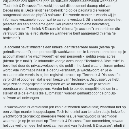
Wij kunnen ook buiten de phpBB-software cookies aanmaken wanneer je
“Techniek & Discussie” bezoekt, hoewel dit document daarop niet van
toepassing is. Deze tekst heeft betrekking op de pagina’s die worden
aangemaakt door de phpBB-software. De tweede manier is waarin wij je
informatie verzamelen door wat je aan ons verstuurt. Dit is onder andere het
plaatsen als een anonieme gebruiker (hierna “anonieme berichten”),
registreren op “Techniek & Discussie” (hierna “je account”) en berichten die
verstuurd zijn na je registratie en wanneer je bent aangemeld (hierna “je
berichten”).
Je account bevat minstens een unieke identificeerbare naam (hierna “je
gebruikersnaam”), een persoonlijk wachtwoord om te kunnen aanmelden op je
account (hierna “je wachtwoord”) en een persoonlijk, geldig e-mailadres
(hierna “je e-mail”). Je informatie voor je account op “Techniek & Discussie” is
beveiligd door de privacywetgeving die geldt in het land waar dit forum gehost
wordt. Alle informatie naast je gebruikersnaam, je wachtwoord en je e-
mailadres die vereist is bij het registratieproces op “Techniek & Discussie” is
verplicht of optioneel, dat is een keuze van “Techniek & Discussie”. Je hebt
altijd zelf de mogelijkheid te bepalen welke informatie van je account
openbaar wordt weergegeven. Verder heb je ook de mogelijkheid om in te
stellen of je de e-mails die automatisch worden gemaakt door de phpBB-
software wil ontvangen.
Je wachtwoord is versleuteld (en kan niet worden ontsleuteld) waardoor het op
een veilige manier is opgeslagen. Toch is het niet aan te raden dat je hetzelfde
wachtwoord gebruikt op meerdere websites. Je wachtwoord is het middel
waarmee je op je account op “Techniek & Discussie” kan aanmelden, bewaar
het dus veilig en geef het nooit aan iemand van Techniek & Discussie”, phpBB