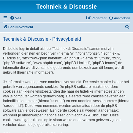
Techniek & Discussie
V&A
Registreer
Aanmelden
Z
Forumoverzicht
o
Techniek & Discussie - Privacybeleid
e
k
Dit beleid legt in detail uit hoe “Techniek & Discussie” samen met zijn
verbonden diensten en bedrijven (hierna “wij”, “ons”, “onze”, “Techniek &
Discussie”, “http://www.pldb.nl/forum”) en phpBB (hierna “zij”, “hun”, “zijn”,
“phpBB-software”, “www.phpbb.com”, “phpBB Limited”, “phpBB-teams”) de
informatie die wordt verzameld gedurende een bezoek aan dit forum, wordt
gebruikt (hierna “je informatie”).
Je informatie wordt op twee manieren verzameld. De eerste manier is door het
gebruik van zogenaamde cookies. De phpBB-software maakt meerdere
cookies aan (kleine tekstbestanden die naar de tijdelijke internetbestanden
van je computer worden gedownload). De eerste twee cookies bevatten een
indentificatienummer (hierna “user-id”) en een anoniem sessienummer (hierna
“session-id”). Deze twee nummers worden automatisch door de phpBB-
software aan je toegewezen. Een derde cookie zal worden aangemaakt
wanneer je onderwerpen hebt gelezen op “Techniek & Discussie”. Deze
cookie wordt gebruikt om op te slaan welke onderwerpen gelezen zijn en
verbetert daarmee je gebruikerservaring.