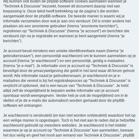
Wij kunnen ook buiten de phpBB-software cookies aanmaken wanneer je
“Techniek & Discussie” bezoekt, hoewel dit document daarop niet van
toepassing is. Deze tekst heeft betrekking op de pagina’s die worden
aangemaakt door de phpBB-software. De tweede manier is waarin wij je
informatie verzamelen door wat je aan ons verstuurt. Dit is onder andere het
plaatsen als een anonieme gebruiker (hierna “anonieme berichten”),
registreren op “Techniek & Discussie” (hierna “je account”) en berichten die
verstuurd zijn na je registratie en wanneer je bent aangemeld (hierna “je
berichten”).
Je account bevat minstens een unieke identificeerbare naam (hierna “je
gebruikersnaam”), een persoonlijk wachtwoord om te kunnen aanmelden op je
account (hierna “je wachtwoord”) en een persoonlijk, geldig e-mailadres
(hierna “je e-mail”). Je informatie voor je account op “Techniek & Discussie” is
beveiligd door de privacywetgeving die geldt in het land waar dit forum gehost
wordt. Alle informatie naast je gebruikersnaam, je wachtwoord en je e-
mailadres die vereist is bij het registratieproces op “Techniek & Discussie” is
verplicht of optioneel, dat is een keuze van “Techniek & Discussie”. Je hebt
altijd zelf de mogelijkheid te bepalen welke informatie van je account
openbaar wordt weergegeven. Verder heb je ook de mogelijkheid om in te
stellen of je de e-mails die automatisch worden gemaakt door de phpBB-
software wil ontvangen.
Je wachtwoord is versleuteld (en kan niet worden ontsleuteld) waardoor het op
een veilige manier is opgeslagen. Toch is het niet aan te raden dat je hetzelfde
wachtwoord gebruikt op meerdere websites. Je wachtwoord is het middel
waarmee je op je account op “Techniek & Discussie” kan aanmelden, bewaar
het dus veilig en geef het nooit aan iemand van Techniek & Discussie”, phpBB