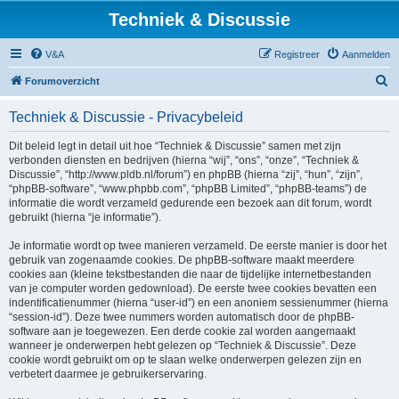
Techniek & Discussie
V&A
Registreer
Aanmelden
Z
Forumoverzicht
o
Techniek & Discussie - Privacybeleid
e
k
Dit beleid legt in detail uit hoe “Techniek & Discussie” samen met zijn
verbonden diensten en bedrijven (hierna “wij”, “ons”, “onze”, “Techniek &
Discussie”, “http://www.pldb.nl/forum”) en phpBB (hierna “zij”, “hun”, “zijn”,
“phpBB-software”, “www.phpbb.com”, “phpBB Limited”, “phpBB-teams”) de
informatie die wordt verzameld gedurende een bezoek aan dit forum, wordt
gebruikt (hierna “je informatie”).
Je informatie wordt op twee manieren verzameld. De eerste manier is door het
gebruik van zogenaamde cookies. De phpBB-software maakt meerdere
cookies aan (kleine tekstbestanden die naar de tijdelijke internetbestanden
van je computer worden gedownload). De eerste twee cookies bevatten een
indentificatienummer (hierna “user-id”) en een anoniem sessienummer (hierna
“session-id”). Deze twee nummers worden automatisch door de phpBB-
software aan je toegewezen. Een derde cookie zal worden aangemaakt
wanneer je onderwerpen hebt gelezen op “Techniek & Discussie”. Deze
cookie wordt gebruikt om op te slaan welke onderwerpen gelezen zijn en
verbetert daarmee je gebruikerservaring.