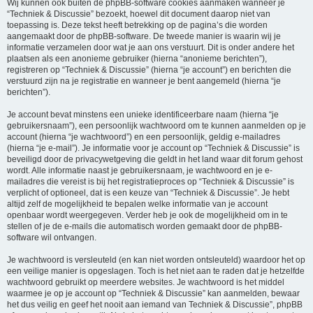
Wij kunnen ook buiten de phpBB-software cookies aanmaken wanneer je
“Techniek & Discussie” bezoekt, hoewel dit document daarop niet van
toepassing is. Deze tekst heeft betrekking op de pagina’s die worden
aangemaakt door de phpBB-software. De tweede manier is waarin wij je
informatie verzamelen door wat je aan ons verstuurt. Dit is onder andere het
plaatsen als een anonieme gebruiker (hierna “anonieme berichten”),
registreren op “Techniek & Discussie” (hierna “je account”) en berichten die
verstuurd zijn na je registratie en wanneer je bent aangemeld (hierna “je
berichten”).
Je account bevat minstens een unieke identificeerbare naam (hierna “je
gebruikersnaam”), een persoonlijk wachtwoord om te kunnen aanmelden op je
account (hierna “je wachtwoord”) en een persoonlijk, geldig e-mailadres
(hierna “je e-mail”). Je informatie voor je account op “Techniek & Discussie” is
beveiligd door de privacywetgeving die geldt in het land waar dit forum gehost
wordt. Alle informatie naast je gebruikersnaam, je wachtwoord en je e-
mailadres die vereist is bij het registratieproces op “Techniek & Discussie” is
verplicht of optioneel, dat is een keuze van “Techniek & Discussie”. Je hebt
altijd zelf de mogelijkheid te bepalen welke informatie van je account
openbaar wordt weergegeven. Verder heb je ook de mogelijkheid om in te
stellen of je de e-mails die automatisch worden gemaakt door de phpBB-
software wil ontvangen.
Je wachtwoord is versleuteld (en kan niet worden ontsleuteld) waardoor het op
een veilige manier is opgeslagen. Toch is het niet aan te raden dat je hetzelfde
wachtwoord gebruikt op meerdere websites. Je wachtwoord is het middel
waarmee je op je account op “Techniek & Discussie” kan aanmelden, bewaar
het dus veilig en geef het nooit aan iemand van Techniek & Discussie”, phpBB