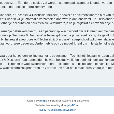
oegewezen. Een derde cookie zal worden aangemaakt wanneer je onderwerpen heb
betert daarmee je gebruikerservaring.
neer je “Techniek & Discussie” bezoekt, hoewel dit document daarop niet van toep
 waarin wij je informatie verzamelen door wat je aan ons verstuurt. Dit is onder
ierna “je account”) en berichten die verstuurd zijn na je registratie en wanneer je 
hierna “je gebruikersnaam”), een persoonlijk wachtwoord om te kunnen aanmelden o
ccount op “Techniek & Discussie” is beveiligd door de privacywetgeving die geldt in h
ij het registratieproces op “Techniek & Discussie” is verplicht of optioneel, dat is 
baar wordt weergegeven. Verder heb je ook de mogelijkheid om in te stellen of je
waardoor het op een veilige manier is opgeslagen. Toch is het niet aan te raden d
ek & Discussie” kan aanmelden, bewaar het dus veilig en geef het nooit aan iema
n je de “Ik ben mijn wachtwoord vergeten”-optie gebruiken bij het aanmeldvenster. D
w wachtwoord zal genereren en zal opsturen naar het e-mailadres, zodat je je op
Powered by
phpBB
® Forum Software © phpBB Limited
Nederlandse vertaling door
phpBB.nl
.
Privacy
|
Gebruikersvoorwaarden