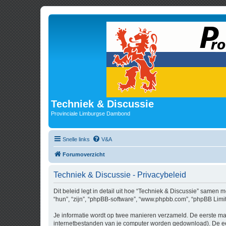
Techniek & Discussie
Provinciale Limburgse Dambond
Snelle links
V&A
Forumoverzicht
Techniek & Discussie - Privacybeleid
Dit beleid legt in detail uit hoe “Techniek & Discussie” samen m
“hun”, “zijn”, “phpBB-software”, “www.phpbb.com”, “phpBB Limit
Je informatie wordt op twee manieren verzameld. De eerste ma
internetbestanden van je computer worden gedownload). De eer