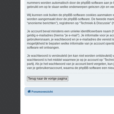
nummers worden automatisch door de phpBB-software aan je t
gebruikt om op te slaan welke onderwerpen gelezen zijn en ver
Wij kunnen ook buiten de phpBB-software cookies aanmaken wan
worden aangemaakt door de phpBB-software. De tweede manier is
“anonieme berichten”), registreren op “Techniek & Discussie” (h
Je account bevat minstens een unieke identificeerbare naam (
geldig e-mailadres (hierna “je e-mail”). Je informatie voor je a
gebruikersnaam, je wachtwoord en je e-mailadres die vereist is b
mogelijkheid te bepalen welke informatie van je account open
software wil ontvangen.
Je wachtwoord is versleuteld (en kan niet worden ontsleuteld) 
wachtwoord is het middel waarmee je op je account op “Techni
partij. Als je het wachtwoord van je account bent vergeten, ku
van je gebruikersaccount, waarna de phpBB-software een nieu
Terug naar de vorige pagina
Forumoverzicht