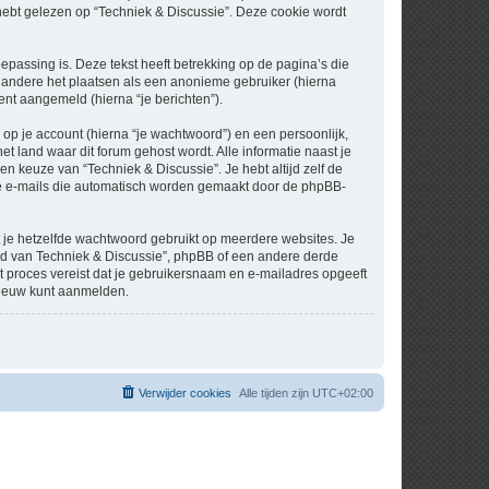
t gelezen op “Techniek & Discussie”. Deze cookie wordt
assing is. Deze tekst heeft betrekking op de pagina’s die
 andere het plaatsen als een anonieme gebruiker (hierna
bent aangemeld (hierna “je berichten”).
p je account (hierna “je wachtwoord”) en een persoonlijk,
et land waar dit forum gehost wordt. Alle informatie naast je
een keuze van “Techniek & Discussie”. Je hebt altijd zelf de
 de e-mails die automatisch worden gemaakt door de phpBB-
at je hetzelfde wachtwoord gebruikt op meerdere websites. Je
nd van Techniek & Discussie”, phpBB of een andere derde
it proces vereist dat je gebruikersnaam en e-mailadres opgeeft
nieuw kunt aanmelden.
Verwijder cookies
Alle tijden zijn
UTC+02:00