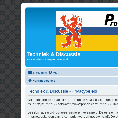
Techniek & Discussie
Provinciale Limburgse Dambond
Snelle links
V&A
Forumoverzicht
Techniek & Discussie - Privacybeleid
Dit beleid legt in detail uit hoe “Techniek & Discussie” samen m
“hun”, “zijn”, “phpBB-software”, “www.phpbb.com”, “phpBB Limit
Je informatie wordt op twee manieren verzameld. De eerste ma
internetbestanden van je computer worden gedownload). De eer