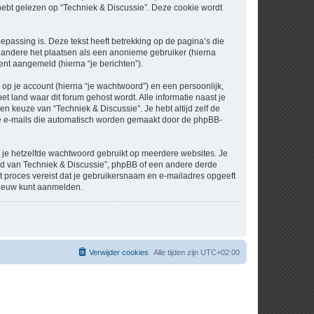
t gelezen op “Techniek & Discussie”. Deze cookie wordt
assing is. Deze tekst heeft betrekking op de pagina’s die
 andere het plaatsen als een anonieme gebruiker (hierna
bent aangemeld (hierna “je berichten”).
p je account (hierna “je wachtwoord”) en een persoonlijk,
et land waar dit forum gehost wordt. Alle informatie naast je
een keuze van “Techniek & Discussie”. Je hebt altijd zelf de
 de e-mails die automatisch worden gemaakt door de phpBB-
at je hetzelfde wachtwoord gebruikt op meerdere websites. Je
nd van Techniek & Discussie”, phpBB of een andere derde
it proces vereist dat je gebruikersnaam en e-mailadres opgeeft
nieuw kunt aanmelden.
Verwijder cookies
Alle tijden zijn
UTC+02:00