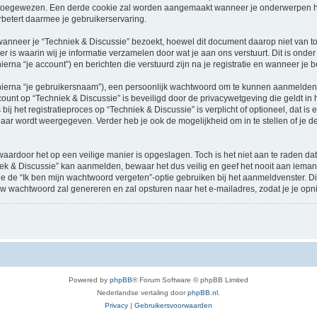
oegewezen. Een derde cookie zal worden aangemaakt wanneer je onderwerpen heb
betert daarmee je gebruikerservaring.
neer je “Techniek & Discussie” bezoekt, hoewel dit document daarop niet van toep
 waarin wij je informatie verzamelen door wat je aan ons verstuurt. Dit is onder
ierna “je account”) en berichten die verstuurd zijn na je registratie en wanneer je 
hierna “je gebruikersnaam”), een persoonlijk wachtwoord om te kunnen aanmelden o
ccount op “Techniek & Discussie” is beveiligd door de privacywetgeving die geldt in h
ij het registratieproces op “Techniek & Discussie” is verplicht of optioneel, dat is 
baar wordt weergegeven. Verder heb je ook de mogelijkheid om in te stellen of je
waardoor het op een veilige manier is opgeslagen. Toch is het niet aan te raden d
ek & Discussie” kan aanmelden, bewaar het dus veilig en geef het nooit aan iema
n je de “Ik ben mijn wachtwoord vergeten”-optie gebruiken bij het aanmeldvenster. D
w wachtwoord zal genereren en zal opsturen naar het e-mailadres, zodat je je op
Powered by
phpBB
® Forum Software © phpBB Limited
Nederlandse vertaling door
phpBB.nl
.
Privacy
|
Gebruikersvoorwaarden