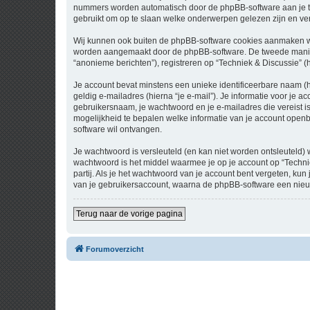
nummers worden automatisch door de phpBB-software aan je t
gebruikt om op te slaan welke onderwerpen gelezen zijn en ver
Wij kunnen ook buiten de phpBB-software cookies aanmaken wan
worden aangemaakt door de phpBB-software. De tweede manier is
“anonieme berichten”), registreren op “Techniek & Discussie” (h
Je account bevat minstens een unieke identificeerbare naam (
geldig e-mailadres (hierna “je e-mail”). Je informatie voor je a
gebruikersnaam, je wachtwoord en je e-mailadres die vereist is b
mogelijkheid te bepalen welke informatie van je account open
software wil ontvangen.
Je wachtwoord is versleuteld (en kan niet worden ontsleuteld) 
wachtwoord is het middel waarmee je op je account op “Techni
partij. Als je het wachtwoord van je account bent vergeten, ku
van je gebruikersaccount, waarna de phpBB-software een nieu
Terug naar de vorige pagina
Forumoverzicht