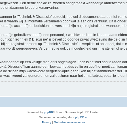
oegewezen. Een derde cookie zal worden aangemaakt wanneer je onderwerpen heb
betert daarmee je gebruikerservaring.
neer je “Techniek & Discussie” bezoekt, hoewel dit document daarop niet van toep
 waarin wij je informatie verzamelen door wat je aan ons verstuurt. Dit is onder
ierna “je account”) en berichten die verstuurd zijn na je registratie en wanneer je 
hierna “je gebruikersnaam”), een persoonlijk wachtwoord om te kunnen aanmelden o
ccount op “Techniek & Discussie” is beveiligd door de privacywetgeving die geldt in h
ij het registratieproces op “Techniek & Discussie” is verplicht of optioneel, dat is 
baar wordt weergegeven. Verder heb je ook de mogelijkheid om in te stellen of je
waardoor het op een veilige manier is opgeslagen. Toch is het niet aan te raden d
ek & Discussie” kan aanmelden, bewaar het dus veilig en geef het nooit aan iema
n je de “Ik ben mijn wachtwoord vergeten”-optie gebruiken bij het aanmeldvenster. D
w wachtwoord zal genereren en zal opsturen naar het e-mailadres, zodat je je op
Powered by
phpBB
® Forum Software © phpBB Limited
Nederlandse vertaling door
phpBB.nl
.
Privacy
|
Gebruikersvoorwaarden