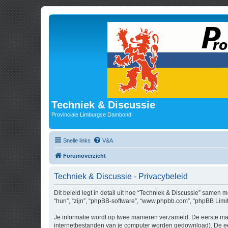
Techniek & Discussie
Provinciale Limburgse Dambond
Snelle links
V&A
Forumoverzicht
Techniek & Discussie - Privacybeleid
Dit beleid legt in detail uit hoe “Techniek & Discussie” samen m
“hun”, “zijn”, “phpBB-software”, “www.phpbb.com”, “phpBB Limit
Je informatie wordt op twee manieren verzameld. De eerste ma
internetbestanden van je computer worden gedownload). De eer