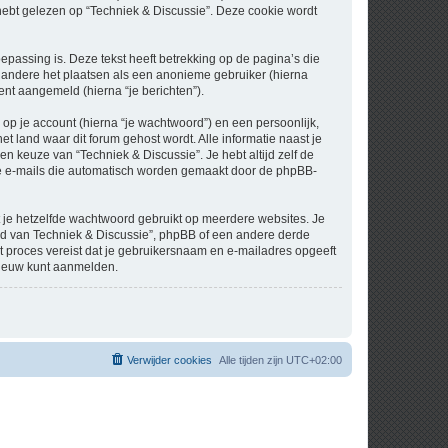
t gelezen op “Techniek & Discussie”. Deze cookie wordt
assing is. Deze tekst heeft betrekking op de pagina’s die
 andere het plaatsen als een anonieme gebruiker (hierna
bent aangemeld (hierna “je berichten”).
p je account (hierna “je wachtwoord”) en een persoonlijk,
et land waar dit forum gehost wordt. Alle informatie naast je
een keuze van “Techniek & Discussie”. Je hebt altijd zelf de
 de e-mails die automatisch worden gemaakt door de phpBB-
at je hetzelfde wachtwoord gebruikt op meerdere websites. Je
nd van Techniek & Discussie”, phpBB of een andere derde
it proces vereist dat je gebruikersnaam en e-mailadres opgeeft
nieuw kunt aanmelden.
Verwijder cookies
Alle tijden zijn
UTC+02:00