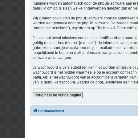
nummers worden automatisch door de phpBB-software aan je t
gebruikt om op te slaan welke onderwerpen gelezen zijn en ver
Wij kunnen ook buiten de phpBB-software cookies aanmaken wan
worden aangemaakt door de phpBB-software. De tweede manier is
“anonieme berichten”), registreren op “Techniek & Discussie” (h
Je account bevat minstens een unieke identificeerbare naam (
geldig e-mailadres (hierna “je e-mail”). Je informatie voor je a
gebruikersnaam, je wachtwoord en je e-mailadres die vereist is b
mogelijkheid te bepalen welke informatie van je account open
software wil ontvangen.
Je wachtwoord is versleuteld (en kan niet worden ontsleuteld) 
wachtwoord is het middel waarmee je op je account op “Techni
partij. Als je het wachtwoord van je account bent vergeten, ku
van je gebruikersaccount, waarna de phpBB-software een nieu
Terug naar de vorige pagina
Forumoverzicht