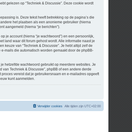
t gelezen op “Techniek & Discussie”. Deze cookie wordt
assing is. Deze tekst heeft betrekking op de pagina’s die
 andere het plaatsen als een anonieme gebruiker (hierna
bent aangemeld (hierna “je berichten”).
p je account (hierna “je wachtwoord”) en een persoonlijk,
et land waar dit forum gehost wordt. Alle informatie naast je
een keuze van “Techniek & Discussie”. Je hebt altijd zelf de
 de e-mails die automatisch worden gemaakt door de phpBB-
at je hetzelfde wachtwoord gebruikt op meerdere websites. Je
nd van Techniek & Discussie”, phpBB of een andere derde
it proces vereist dat je gebruikersnaam en e-mailadres opgeeft
nieuw kunt aanmelden.
Verwijder cookies
Alle tijden zijn
UTC+02:00