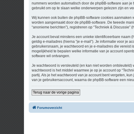
nummers worden automatisch door de phpBB-software aan je t
gebruikt om op te slaan welke onderwerpen gelezen zijn en ver
Wij kunnen ook buiten de phpBB-software cookies aanmaken wan
worden aangemaakt door de phpBB-software. De tweede manier is
“anonieme berichten”), registreren op “Techniek & Discussie” (h
Je account bevat minstens een unieke identificeerbare naam (
geldig e-mailadres (hierna “je e-mail”). Je informatie voor je a
gebruikersnaam, je wachtwoord en je e-mailadres die vereist is b
mogelijkheid te bepalen welke informatie van je account open
software wil ontvangen.
Je wachtwoord is versleuteld (en kan niet worden ontsleuteld) 
wachtwoord is het middel waarmee je op je account op “Techni
partij. Als je het wachtwoord van je account bent vergeten, ku
van je gebruikersaccount, waarna de phpBB-software een nieu
Terug naar de vorige pagina
Forumoverzicht