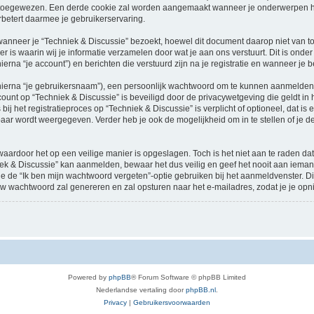
oegewezen. Een derde cookie zal worden aangemaakt wanneer je onderwerpen heb
betert daarmee je gebruikerservaring.
neer je “Techniek & Discussie” bezoekt, hoewel dit document daarop niet van toep
 waarin wij je informatie verzamelen door wat je aan ons verstuurt. Dit is onder
ierna “je account”) en berichten die verstuurd zijn na je registratie en wanneer je 
hierna “je gebruikersnaam”), een persoonlijk wachtwoord om te kunnen aanmelden o
ccount op “Techniek & Discussie” is beveiligd door de privacywetgeving die geldt in h
ij het registratieproces op “Techniek & Discussie” is verplicht of optioneel, dat is 
baar wordt weergegeven. Verder heb je ook de mogelijkheid om in te stellen of je
waardoor het op een veilige manier is opgeslagen. Toch is het niet aan te raden d
ek & Discussie” kan aanmelden, bewaar het dus veilig en geef het nooit aan iema
n je de “Ik ben mijn wachtwoord vergeten”-optie gebruiken bij het aanmeldvenster. D
w wachtwoord zal genereren en zal opsturen naar het e-mailadres, zodat je je op
Powered by
phpBB
® Forum Software © phpBB Limited
Nederlandse vertaling door
phpBB.nl
.
Privacy
|
Gebruikersvoorwaarden