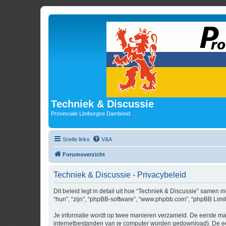
Techniek & Discussie
Provinciale Limburgse Dambond
Snelle links
V&A
Forumoverzicht
Techniek & Discussie - Privacybeleid
Dit beleid legt in detail uit hoe “Techniek & Discussie” samen m
“hun”, “zijn”, “phpBB-software”, “www.phpbb.com”, “phpBB Limit
Je informatie wordt op twee manieren verzameld. De eerste ma
internetbestanden van je computer worden gedownload). De eer