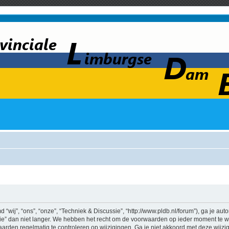
wij”, “ons”, “onze”, “Techniek & Discussie”, “http://www.pldb.nl/forum”), ga je au
e” dan niet langer. We hebben het recht om de voorwaarden op ieder moment te wij
aarden regelmatig te controleren op wijzigingen. Ga je niet akkoord met deze wijz