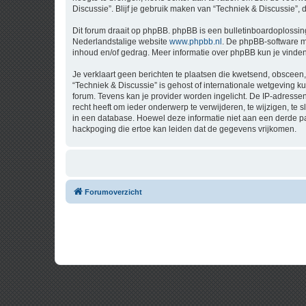
Discussie”. Blijf je gebruik maken van “Techniek & Discussie”,
Dit forum draait op phpBB. phpBB is een bulletinboardoplossing
Nederlandstalige website
www.phpbb.nl
. De phpBB-software ma
inhoud en/of gedrag. Meer informatie over phpBB kun je vinde
Je verklaart geen berichten te plaatsen die kwetsend, obsceen, 
“Techniek & Discussie” is gehost of internationale wetgeving 
forum. Tevens kan je provider worden ingelicht. De IP-adress
recht heeft om ieder onderwerp te verwijderen, te wijzigen, te s
in een database. Hoewel deze informatie niet aan een derde p
hackpoging die ertoe kan leiden dat de gegevens vrijkomen.
Forumoverzicht