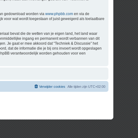
 kan gedownload worden via
www.phpbb.com
en via de
k voor wat wordt toegestaan of juist geweigerd als toelaatbare
eriaal bevat die de wetten van je eigen land, het land waar
t onmiddellijke ingang en permanent wordt verbannen van dit
n. Je gaat er mee akkoord dat “Techniek & Discussie” het
oord, dat de informatie die je bij ons invoert wordt opgeslagen
ch phpBB verantwoordelijk worden gehouden voor een
Verwijder cookies
Alle tijden zijn
UTC+02:00