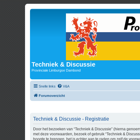
Techniek & Discussie
Provinciale Limburgse Dambond
Snelle links
V&A
Forumoverzicht
Techniek & Discussie - Registratie
Door het bezoeken van “Techniek & Discussie” (hierna genoemd “
met deze voorwaarden, bezoek of gebruik “Techniek & Discussi
hoogte te brengen, het is echter aan te raden om zelf de voorw