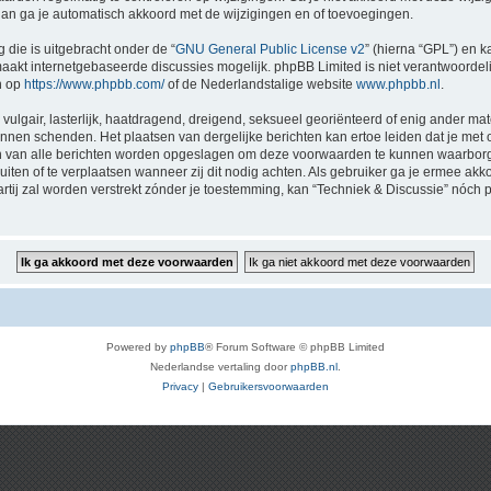
 dan ga je automatisch akkoord met de wijzigingen en of toevoegingen.
 die is uitgebracht onder de “
GNU General Public License v2
” (hierna “GPL”) en
akt internetgebaseerde discussies mogelijk. phpBB Limited is niet verantwoordelij
n op
https://www.phpbb.com/
of de Nederlandstalige website
www.phpbb.nl
.
vulgair, lasterlijk, haatdragend, dreigend, seksueel georiënteerd of enig ander mat
kunnen schenden. Het plaatsen van dergelijke berichten kan ertoe leiden dat je me
en van alle berichten worden opgeslagen om deze voorwaarden te kunnen waarborge
luiten of te verplaatsen wanneer zij dit nodig achten. Als gebruiker ga je ermee akk
artij zal worden verstrekt zónder je toestemming, kan “Techniek & Discussie” nó
Powered by
phpBB
® Forum Software © phpBB Limited
Nederlandse vertaling door
phpBB.nl
.
Privacy
|
Gebruikersvoorwaarden