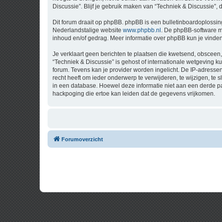
Discussie”. Blijf je gebruik maken van “Techniek & Discussie”,
Dit forum draait op phpBB. phpBB is een bulletinboardoplossing
Nederlandstalige website
www.phpbb.nl
. De phpBB-software ma
inhoud en/of gedrag. Meer informatie over phpBB kun je vinde
Je verklaart geen berichten te plaatsen die kwetsend, obsceen, 
“Techniek & Discussie” is gehost of internationale wetgeving 
forum. Tevens kan je provider worden ingelicht. De IP-adress
recht heeft om ieder onderwerp te verwijderen, te wijzigen, te s
in een database. Hoewel deze informatie niet aan een derde p
hackpoging die ertoe kan leiden dat de gegevens vrijkomen.
Forumoverzicht