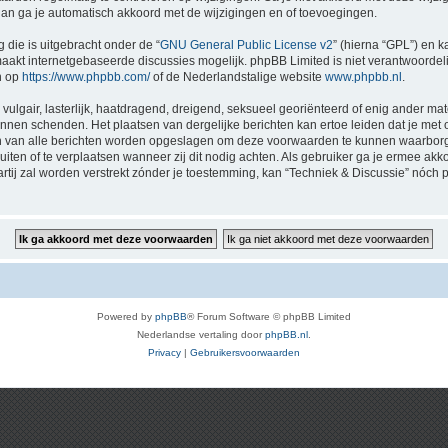
 dan ga je automatisch akkoord met de wijzigingen en of toevoegingen.
 die is uitgebracht onder de “
GNU General Public License v2
” (hierna “GPL”) en
akt internetgebaseerde discussies mogelijk. phpBB Limited is niet verantwoordelij
n op
https://www.phpbb.com/
of de Nederlandstalige website
www.phpbb.nl
.
vulgair, lasterlijk, haatdragend, dreigend, seksueel georiënteerd of enig ander mat
kunnen schenden. Het plaatsen van dergelijke berichten kan ertoe leiden dat je me
en van alle berichten worden opgeslagen om deze voorwaarden te kunnen waarborge
luiten of te verplaatsen wanneer zij dit nodig achten. Als gebruiker ga je ermee akk
artij zal worden verstrekt zónder je toestemming, kan “Techniek & Discussie” nó
Powered by
phpBB
® Forum Software © phpBB Limited
Nederlandse vertaling door
phpBB.nl
.
Privacy
|
Gebruikersvoorwaarden