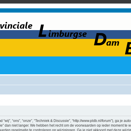
wij”, “ons”, “onze”, “Techniek & Discussie”, “http://www.pldb.nl/forum”), ga je au
e” dan niet langer. We hebben het recht om de voorwaarden op ieder moment te wij
aarden regelmatig te controleren op wijzigingen. Ga je niet akkoord met deze wijz