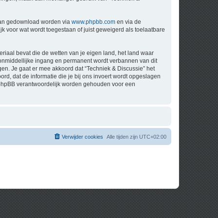
 kan gedownload worden via
www.phpbb.com
en via de
k voor wat wordt toegestaan of juist geweigerd als toelaatbare
eriaal bevat die de wetten van je eigen land, het land waar
t onmiddellijke ingang en permanent wordt verbannen van dit
n. Je gaat er mee akkoord dat “Techniek & Discussie” het
oord, dat de informatie die je bij ons invoert wordt opgeslagen
ch phpBB verantwoordelijk worden gehouden voor een
Verwijder cookies
Alle tijden zijn
UTC+02:00