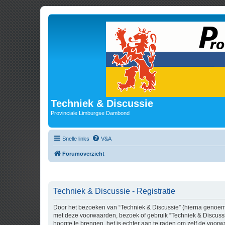
Techniek & Discussie
Provinciale Limburgse Dambond
Snelle links
V&A
Forumoverzicht
Techniek & Discussie - Registratie
Door het bezoeken van “Techniek & Discussie” (hierna genoemd “
met deze voorwaarden, bezoek of gebruik “Techniek & Discussi
hoogte te brengen, het is echter aan te raden om zelf de voorw