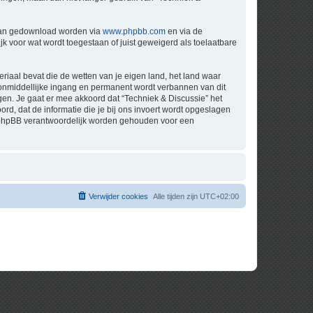
 kan gedownload worden via
www.phpbb.com
en via de
k voor wat wordt toegestaan of juist geweigerd als toelaatbare
eriaal bevat die de wetten van je eigen land, het land waar
t onmiddellijke ingang en permanent wordt verbannen van dit
n. Je gaat er mee akkoord dat “Techniek & Discussie” het
oord, dat de informatie die je bij ons invoert wordt opgeslagen
ch phpBB verantwoordelijk worden gehouden voor een
Verwijder cookies
Alle tijden zijn
UTC+02:00