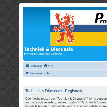
Techniek & Discussie
Provinciale Limburgse Dambond
Snelle links
V&A
Forumoverzicht
Techniek & Discussie - Registratie
Door het bezoeken van “Techniek & Discussie” (hierna genoemd “
met deze voorwaarden, bezoek of gebruik “Techniek & Discussi
hoogte te brengen, het is echter aan te raden om zelf de voorw