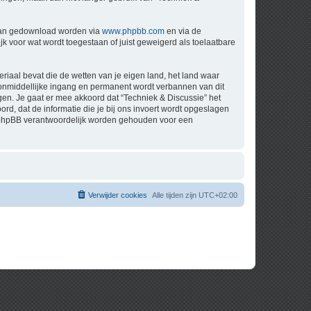
 kan gedownload worden via
www.phpbb.com
en via de
k voor wat wordt toegestaan of juist geweigerd als toelaatbare
eriaal bevat die de wetten van je eigen land, het land waar
t onmiddellijke ingang en permanent wordt verbannen van dit
n. Je gaat er mee akkoord dat “Techniek & Discussie” het
oord, dat de informatie die je bij ons invoert wordt opgeslagen
ch phpBB verantwoordelijk worden gehouden voor een
Verwijder cookies
Alle tijden zijn
UTC+02:00