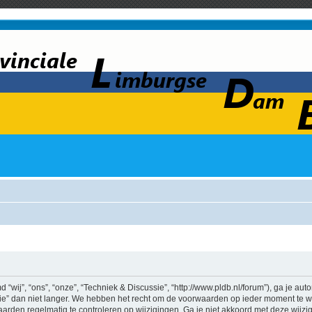
wij”, “ons”, “onze”, “Techniek & Discussie”, “http://www.pldb.nl/forum”), ga je au
e” dan niet langer. We hebben het recht om de voorwaarden op ieder moment te wij
aarden regelmatig te controleren op wijzigingen. Ga je niet akkoord met deze wijz