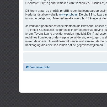
Discussie”. Blijf je gebruik maken van “Techniek & Discussie”,
Dit forum draait op phpBB. phpBB is een bulletinboardoplossing
Nederlandstalige website
www.phpbb.nl
. De phpBB-software ma
inhoud en/of gedrag. Meer informatie over phpBB kun je vinde
Je verklaart geen berichten te plaatsen die kwetsend, obsceen, 
“Techniek & Discussie” is gehost of internationale wetgeving 
forum. Tevens kan je provider worden ingelicht. De IP-adress
recht heeft om ieder onderwerp te verwijderen, te wijzigen, te s
in een database. Hoewel deze informatie niet aan een derde p
hackpoging die ertoe kan leiden dat de gegevens vrijkomen.
Forumoverzicht