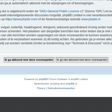
 dan ga je automatisch akkoord met de wijzigingen en of toevoegingen.
 die is uitgebracht onder de “
GNU General Public License v2
” (hierna “GPL”) en
akt internetgebaseerde discussies mogelijk. phpBB Limited is niet verantwoordelij
n op
https://www.phpbb.com/
of de Nederlandstalige website
www.phpbb.nl
.
vulgair, lasterlijk, haatdragend, dreigend, seksueel georiënteerd of enig ander mat
kunnen schenden. Het plaatsen van dergelijke berichten kan ertoe leiden dat je me
en van alle berichten worden opgeslagen om deze voorwaarden te kunnen waarborge
luiten of te verplaatsen wanneer zij dit nodig achten. Als gebruiker ga je ermee akk
artij zal worden verstrekt zónder je toestemming, kan “Techniek & Discussie” nó
Powered by
phpBB
® Forum Software © phpBB Limited
Nederlandse vertaling door
phpBB.nl
.
Privacy
|
Gebruikersvoorwaarden