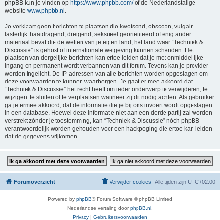
phpBB kun je vinden op
https://www.phpbb.com/
of de Nederlandstalige
website
www.phpbb.nl
.
Je verklaart geen berichten te plaatsen die kwetsend, obsceen, vulgair,
lasterlijk, haatdragend, dreigend, seksueel georiënteerd of enig ander
materiaal bevat die de wetten van je eigen land, het land waar “Techniek &
Discussie” is gehost of internationale wetgeving kunnen schenden. Het
plaatsen van dergelijke berichten kan ertoe leiden dat je met onmiddellijke
ingang en permanent wordt verbannen van dit forum. Tevens kan je provider
worden ingelicht. De IP-adressen van alle berichten worden opgeslagen om
deze voorwaarden te kunnen waarborgen. Je gaat er mee akkoord dat
“Techniek & Discussie” het recht heeft om ieder onderwerp te verwijderen, te
wijzigen, te sluiten of te verplaatsen wanneer zij dit nodig achten. Als gebruiker
ga je ermee akkoord, dat de informatie die je bij ons invoert wordt opgeslagen
in een database. Hoewel deze informatie niet aan een derde partij zal worden
verstrekt zónder je toestemming, kan “Techniek & Discussie” nóch phpBB
verantwoordelijk worden gehouden voor een hackpoging die ertoe kan leiden
dat de gegevens vrijkomen.
Forumoverzicht
Verwijder cookies
Alle tijden zijn
UTC+02:00
Powered by
phpBB
® Forum Software © phpBB Limited
Nederlandse vertaling door
phpBB.nl
.
Privacy
|
Gebruikersvoorwaarden