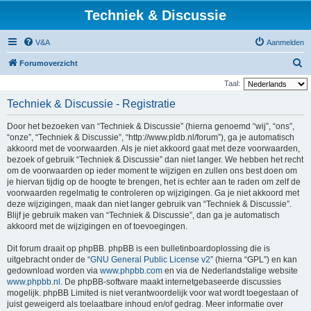
Techniek & Discussie
V&A
Aanmelden
Z
Forumoverzicht
o
Taal:
e
Techniek & Discussie - Registratie
k
Door het bezoeken van “Techniek & Discussie” (hierna genoemd “wij”, “ons”,
“onze”, “Techniek & Discussie”, “http://www.pldb.nl/forum”), ga je automatisch
akkoord met de voorwaarden. Als je niet akkoord gaat met deze voorwaarden,
bezoek of gebruik “Techniek & Discussie” dan niet langer. We hebben het recht
om de voorwaarden op ieder moment te wijzigen en zullen ons best doen om
je hiervan tijdig op de hoogte te brengen, het is echter aan te raden om zelf de
voorwaarden regelmatig te controleren op wijzigingen. Ga je niet akkoord met
deze wijzigingen, maak dan niet langer gebruik van “Techniek & Discussie”.
Blijf je gebruik maken van “Techniek & Discussie”, dan ga je automatisch
akkoord met de wijzigingen en of toevoegingen.
Dit forum draait op phpBB. phpBB is een bulletinboardoplossing die is
uitgebracht onder de “
GNU General Public License v2
” (hierna “GPL”) en kan
gedownload worden via
www.phpbb.com
en via de Nederlandstalige website
www.phpbb.nl
. De phpBB-software maakt internetgebaseerde discussies
mogelijk. phpBB Limited is niet verantwoordelijk voor wat wordt toegestaan of
juist geweigerd als toelaatbare inhoud en/of gedrag. Meer informatie over