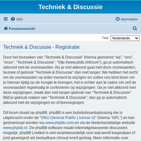
Techniek & Discussie
V&A
Aanmelden
Z
Forumoverzicht
o
Taal:
e
Techniek & Discussie - Registratie
k
Door het bezoeken van “Techniek & Discussie” (hierna genoemd “wij”, “ons”,
“onze”, “Techniek & Discussie”, “http://www.pldb.nl/forum”), ga je automatisch
akkoord met de voorwaarden. Als je niet akkoord gaat met deze voorwaarden,
bezoek of gebruik “Techniek & Discussie” dan niet langer. We hebben het recht
om de voorwaarden op ieder moment te wijzigen en zullen ons best doen om
je hiervan tijdig op de hoogte te brengen, het is echter aan te raden om zelf de
voorwaarden regelmatig te controleren op wijzigingen. Ga je niet akkoord met
deze wijzigingen, maak dan niet langer gebruik van “Techniek & Discussie”.
Blijf je gebruik maken van “Techniek & Discussie”, dan ga je automatisch
akkoord met de wijzigingen en of toevoegingen.
Dit forum draait op phpBB. phpBB is een bulletinboardoplossing die is
uitgebracht onder de “
GNU General Public License v2
” (hierna “GPL”) en kan
gedownload worden via
www.phpbb.com
en via de Nederlandstalige website
www.phpbb.nl
. De phpBB-software maakt internetgebaseerde discussies
mogelijk. phpBB Limited is niet verantwoordelijk voor wat wordt toegestaan of
juist geweigerd als toelaatbare inhoud en/of gedrag. Meer informatie over