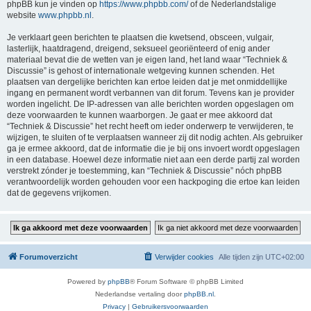
phpBB kun je vinden op
https://www.phpbb.com/
of de Nederlandstalige
website
www.phpbb.nl
.
Je verklaart geen berichten te plaatsen die kwetsend, obsceen, vulgair,
lasterlijk, haatdragend, dreigend, seksueel georiënteerd of enig ander
materiaal bevat die de wetten van je eigen land, het land waar “Techniek &
Discussie” is gehost of internationale wetgeving kunnen schenden. Het
plaatsen van dergelijke berichten kan ertoe leiden dat je met onmiddellijke
ingang en permanent wordt verbannen van dit forum. Tevens kan je provider
worden ingelicht. De IP-adressen van alle berichten worden opgeslagen om
deze voorwaarden te kunnen waarborgen. Je gaat er mee akkoord dat
“Techniek & Discussie” het recht heeft om ieder onderwerp te verwijderen, te
wijzigen, te sluiten of te verplaatsen wanneer zij dit nodig achten. Als gebruiker
ga je ermee akkoord, dat de informatie die je bij ons invoert wordt opgeslagen
in een database. Hoewel deze informatie niet aan een derde partij zal worden
verstrekt zónder je toestemming, kan “Techniek & Discussie” nóch phpBB
verantwoordelijk worden gehouden voor een hackpoging die ertoe kan leiden
dat de gegevens vrijkomen.
Forumoverzicht
Verwijder cookies
Alle tijden zijn
UTC+02:00
Powered by
phpBB
® Forum Software © phpBB Limited
Nederlandse vertaling door
phpBB.nl
.
Privacy
|
Gebruikersvoorwaarden