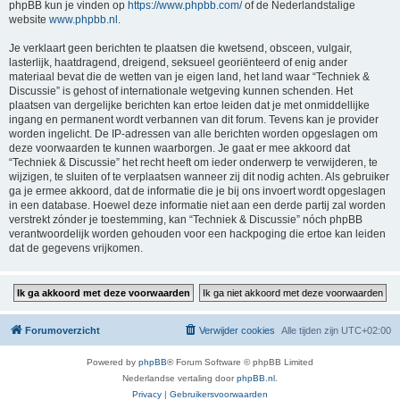
phpBB kun je vinden op
https://www.phpbb.com/
of de Nederlandstalige
website
www.phpbb.nl
.
Je verklaart geen berichten te plaatsen die kwetsend, obsceen, vulgair,
lasterlijk, haatdragend, dreigend, seksueel georiënteerd of enig ander
materiaal bevat die de wetten van je eigen land, het land waar “Techniek &
Discussie” is gehost of internationale wetgeving kunnen schenden. Het
plaatsen van dergelijke berichten kan ertoe leiden dat je met onmiddellijke
ingang en permanent wordt verbannen van dit forum. Tevens kan je provider
worden ingelicht. De IP-adressen van alle berichten worden opgeslagen om
deze voorwaarden te kunnen waarborgen. Je gaat er mee akkoord dat
“Techniek & Discussie” het recht heeft om ieder onderwerp te verwijderen, te
wijzigen, te sluiten of te verplaatsen wanneer zij dit nodig achten. Als gebruiker
ga je ermee akkoord, dat de informatie die je bij ons invoert wordt opgeslagen
in een database. Hoewel deze informatie niet aan een derde partij zal worden
verstrekt zónder je toestemming, kan “Techniek & Discussie” nóch phpBB
verantwoordelijk worden gehouden voor een hackpoging die ertoe kan leiden
dat de gegevens vrijkomen.
Forumoverzicht
Verwijder cookies
Alle tijden zijn
UTC+02:00
Powered by
phpBB
® Forum Software © phpBB Limited
Nederlandse vertaling door
phpBB.nl
.
Privacy
|
Gebruikersvoorwaarden