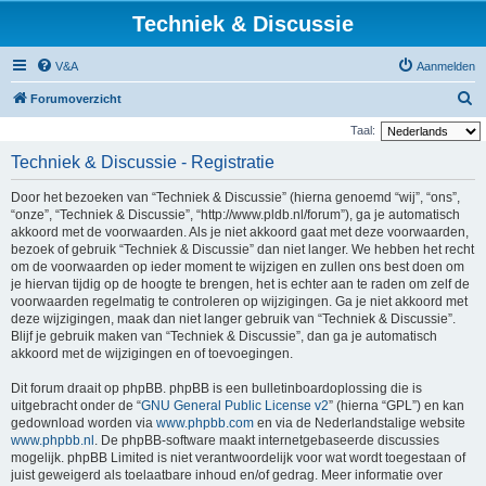
Techniek & Discussie
V&A
Aanmelden
Z
Forumoverzicht
o
Taal:
e
Techniek & Discussie - Registratie
k
Door het bezoeken van “Techniek & Discussie” (hierna genoemd “wij”, “ons”,
“onze”, “Techniek & Discussie”, “http://www.pldb.nl/forum”), ga je automatisch
akkoord met de voorwaarden. Als je niet akkoord gaat met deze voorwaarden,
bezoek of gebruik “Techniek & Discussie” dan niet langer. We hebben het recht
om de voorwaarden op ieder moment te wijzigen en zullen ons best doen om
je hiervan tijdig op de hoogte te brengen, het is echter aan te raden om zelf de
voorwaarden regelmatig te controleren op wijzigingen. Ga je niet akkoord met
deze wijzigingen, maak dan niet langer gebruik van “Techniek & Discussie”.
Blijf je gebruik maken van “Techniek & Discussie”, dan ga je automatisch
akkoord met de wijzigingen en of toevoegingen.
Dit forum draait op phpBB. phpBB is een bulletinboardoplossing die is
uitgebracht onder de “
GNU General Public License v2
” (hierna “GPL”) en kan
gedownload worden via
www.phpbb.com
en via de Nederlandstalige website
www.phpbb.nl
. De phpBB-software maakt internetgebaseerde discussies
mogelijk. phpBB Limited is niet verantwoordelijk voor wat wordt toegestaan of
juist geweigerd als toelaatbare inhoud en/of gedrag. Meer informatie over