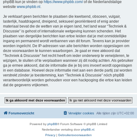
phpBB kun je vinden op
https://www.phpbb.com/
of de Nederlandstalige
website
www.phpbb.nl
.
Je verklaart geen berichten te plaatsen die kwetsend, obsceen, vulgair,
lasterlijk, haatdragend, dreigend, seksueel georiënteerd of enig ander
materiaal bevat die de wetten van je eigen land, het land waar “Techniek &
Discussie” is gehost of internationale wetgeving kunnen schenden. Het
plaatsen van dergelijke berichten kan ertoe leiden dat je met onmiddellijke
ingang en permanent wordt verbannen van dit forum. Tevens kan je provider
worden ingelicht. De IP-adressen van alle berichten worden opgeslagen om
deze voorwaarden te kunnen waarborgen. Je gaat er mee akkoord dat
“Techniek & Discussie” het recht heeft om ieder onderwerp te verwijderen, te
wijzigen, te sluiten of te verplaatsen wanneer zij dit nodig achten. Als gebruiker
ga je ermee akkoord, dat de informatie die je bij ons invoert wordt opgeslagen
in een database. Hoewel deze informatie niet aan een derde partij zal worden
verstrekt zónder je toestemming, kan “Techniek & Discussie” nóch phpBB
verantwoordelijk worden gehouden voor een hackpoging die ertoe kan leiden
dat de gegevens vrijkomen.
Forumoverzicht
Verwijder cookies
Alle tijden zijn
UTC+02:00
Powered by
phpBB
® Forum Software © phpBB Limited
Nederlandse vertaling door
phpBB.nl
.
Privacy
|
Gebruikersvoorwaarden