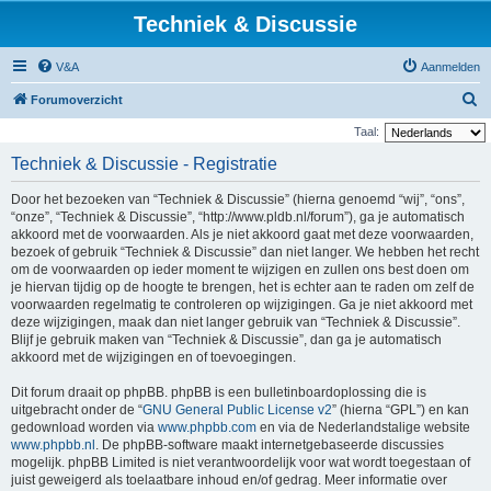
Techniek & Discussie
V&A
Aanmelden
Z
Forumoverzicht
o
Taal:
e
Techniek & Discussie - Registratie
k
Door het bezoeken van “Techniek & Discussie” (hierna genoemd “wij”, “ons”,
“onze”, “Techniek & Discussie”, “http://www.pldb.nl/forum”), ga je automatisch
akkoord met de voorwaarden. Als je niet akkoord gaat met deze voorwaarden,
bezoek of gebruik “Techniek & Discussie” dan niet langer. We hebben het recht
om de voorwaarden op ieder moment te wijzigen en zullen ons best doen om
je hiervan tijdig op de hoogte te brengen, het is echter aan te raden om zelf de
voorwaarden regelmatig te controleren op wijzigingen. Ga je niet akkoord met
deze wijzigingen, maak dan niet langer gebruik van “Techniek & Discussie”.
Blijf je gebruik maken van “Techniek & Discussie”, dan ga je automatisch
akkoord met de wijzigingen en of toevoegingen.
Dit forum draait op phpBB. phpBB is een bulletinboardoplossing die is
uitgebracht onder de “
GNU General Public License v2
” (hierna “GPL”) en kan
gedownload worden via
www.phpbb.com
en via de Nederlandstalige website
www.phpbb.nl
. De phpBB-software maakt internetgebaseerde discussies
mogelijk. phpBB Limited is niet verantwoordelijk voor wat wordt toegestaan of
juist geweigerd als toelaatbare inhoud en/of gedrag. Meer informatie over