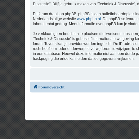
Discussie”. Blijf je gebruik maken van “Techniek & Discussie”,
Dit forum draait op phpBB. phpBB is een bulletinboardoplossing
Nederlandstalige website
www.phpbb.nl
. De phpBB-software ma
inhoud en/of gedrag. Meer informatie over phpBB kun je vinde
Je verklaart geen berichten te plaatsen die kwetsend, obsceen, 
“Techniek & Discussie” is gehost of internationale wetgeving 
forum. Tevens kan je provider worden ingelicht. De IP-adress
recht heeft om ieder onderwerp te verwijderen, te wijzigen, te s
in een database. Hoewel deze informatie niet aan een derde p
hackpoging die ertoe kan leiden dat de gegevens vrijkomen.
Forumoverzicht