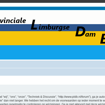
wij”, “ons”, “onze”, “Techniek & Discussie”, “http://www.pldb.nl/forum”), ga je au
e” dan niet langer. We hebben het recht om de voorwaarden op ieder moment te wij
aarden regelmatig te controleren op wijzigingen. Ga je niet akkoord met deze wijz