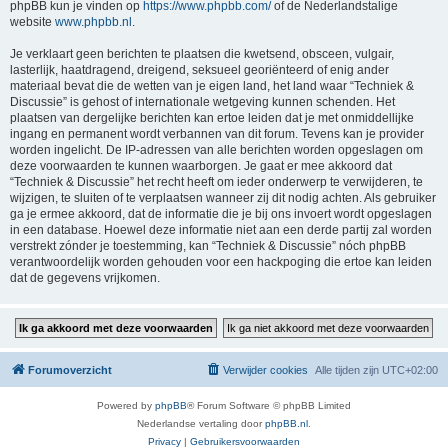
phpBB kun je vinden op
https://www.phpbb.com/
of de Nederlandstalige
website
www.phpbb.nl
.
Je verklaart geen berichten te plaatsen die kwetsend, obsceen, vulgair,
lasterlijk, haatdragend, dreigend, seksueel georiënteerd of enig ander
materiaal bevat die de wetten van je eigen land, het land waar “Techniek &
Discussie” is gehost of internationale wetgeving kunnen schenden. Het
plaatsen van dergelijke berichten kan ertoe leiden dat je met onmiddellijke
ingang en permanent wordt verbannen van dit forum. Tevens kan je provider
worden ingelicht. De IP-adressen van alle berichten worden opgeslagen om
deze voorwaarden te kunnen waarborgen. Je gaat er mee akkoord dat
“Techniek & Discussie” het recht heeft om ieder onderwerp te verwijderen, te
wijzigen, te sluiten of te verplaatsen wanneer zij dit nodig achten. Als gebruiker
ga je ermee akkoord, dat de informatie die je bij ons invoert wordt opgeslagen
in een database. Hoewel deze informatie niet aan een derde partij zal worden
verstrekt zónder je toestemming, kan “Techniek & Discussie” nóch phpBB
verantwoordelijk worden gehouden voor een hackpoging die ertoe kan leiden
dat de gegevens vrijkomen.
Forumoverzicht
Verwijder cookies
Alle tijden zijn
UTC+02:00
Powered by
phpBB
® Forum Software © phpBB Limited
Nederlandse vertaling door
phpBB.nl
.
Privacy
|
Gebruikersvoorwaarden