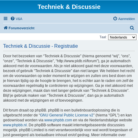
Techniek & Discussie
V&A
Aanmelden
Z
Forumoverzicht
o
Taal:
e
Techniek & Discussie - Registratie
k
Door het bezoeken van “Techniek & Discussie” (hierna genoemd “wij”, “ons”,
“onze”, “Techniek & Discussie”, “http://www.pldb.nl/forum”), ga je automatisch
akkoord met de voorwaarden. Als je niet akkoord gaat met deze voorwaarden,
bezoek of gebruik “Techniek & Discussie” dan niet langer. We hebben het recht
om de voorwaarden op ieder moment te wijzigen en zullen ons best doen om
je hiervan tijdig op de hoogte te brengen, het is echter aan te raden om zelf de
voorwaarden regelmatig te controleren op wijzigingen. Ga je niet akkoord met
deze wijzigingen, maak dan niet langer gebruik van “Techniek & Discussie”.
Blijf je gebruik maken van “Techniek & Discussie”, dan ga je automatisch
akkoord met de wijzigingen en of toevoegingen.
Dit forum draait op phpBB. phpBB is een bulletinboardoplossing die is
uitgebracht onder de “
GNU General Public License v2
” (hierna “GPL”) en kan
gedownload worden via
www.phpbb.com
en via de Nederlandstalige website
www.phpbb.nl
. De phpBB-software maakt internetgebaseerde discussies
mogelijk. phpBB Limited is niet verantwoordelijk voor wat wordt toegestaan of
juist geweigerd als toelaatbare inhoud en/of gedrag. Meer informatie over