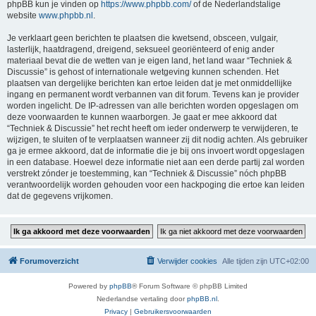
phpBB kun je vinden op
https://www.phpbb.com/
of de Nederlandstalige
website
www.phpbb.nl
.
Je verklaart geen berichten te plaatsen die kwetsend, obsceen, vulgair,
lasterlijk, haatdragend, dreigend, seksueel georiënteerd of enig ander
materiaal bevat die de wetten van je eigen land, het land waar “Techniek &
Discussie” is gehost of internationale wetgeving kunnen schenden. Het
plaatsen van dergelijke berichten kan ertoe leiden dat je met onmiddellijke
ingang en permanent wordt verbannen van dit forum. Tevens kan je provider
worden ingelicht. De IP-adressen van alle berichten worden opgeslagen om
deze voorwaarden te kunnen waarborgen. Je gaat er mee akkoord dat
“Techniek & Discussie” het recht heeft om ieder onderwerp te verwijderen, te
wijzigen, te sluiten of te verplaatsen wanneer zij dit nodig achten. Als gebruiker
ga je ermee akkoord, dat de informatie die je bij ons invoert wordt opgeslagen
in een database. Hoewel deze informatie niet aan een derde partij zal worden
verstrekt zónder je toestemming, kan “Techniek & Discussie” nóch phpBB
verantwoordelijk worden gehouden voor een hackpoging die ertoe kan leiden
dat de gegevens vrijkomen.
Forumoverzicht
Verwijder cookies
Alle tijden zijn
UTC+02:00
Powered by
phpBB
® Forum Software © phpBB Limited
Nederlandse vertaling door
phpBB.nl
.
Privacy
|
Gebruikersvoorwaarden