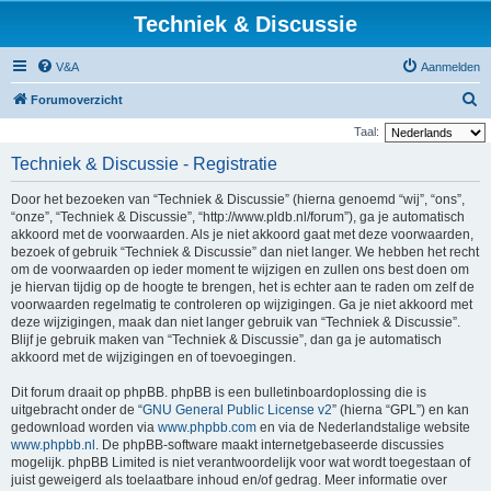
Techniek & Discussie
V&A
Aanmelden
Z
Forumoverzicht
o
Taal:
e
Techniek & Discussie - Registratie
k
Door het bezoeken van “Techniek & Discussie” (hierna genoemd “wij”, “ons”,
“onze”, “Techniek & Discussie”, “http://www.pldb.nl/forum”), ga je automatisch
akkoord met de voorwaarden. Als je niet akkoord gaat met deze voorwaarden,
bezoek of gebruik “Techniek & Discussie” dan niet langer. We hebben het recht
om de voorwaarden op ieder moment te wijzigen en zullen ons best doen om
je hiervan tijdig op de hoogte te brengen, het is echter aan te raden om zelf de
voorwaarden regelmatig te controleren op wijzigingen. Ga je niet akkoord met
deze wijzigingen, maak dan niet langer gebruik van “Techniek & Discussie”.
Blijf je gebruik maken van “Techniek & Discussie”, dan ga je automatisch
akkoord met de wijzigingen en of toevoegingen.
Dit forum draait op phpBB. phpBB is een bulletinboardoplossing die is
uitgebracht onder de “
GNU General Public License v2
” (hierna “GPL”) en kan
gedownload worden via
www.phpbb.com
en via de Nederlandstalige website
www.phpbb.nl
. De phpBB-software maakt internetgebaseerde discussies
mogelijk. phpBB Limited is niet verantwoordelijk voor wat wordt toegestaan of
juist geweigerd als toelaatbare inhoud en/of gedrag. Meer informatie over