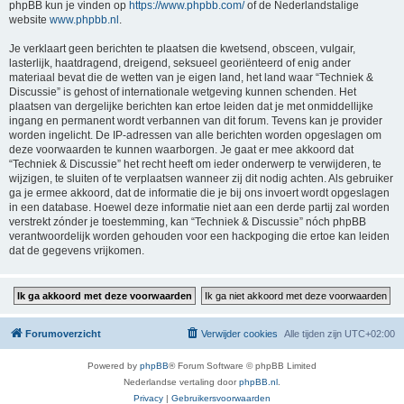
phpBB kun je vinden op
https://www.phpbb.com/
of de Nederlandstalige
website
www.phpbb.nl
.
Je verklaart geen berichten te plaatsen die kwetsend, obsceen, vulgair,
lasterlijk, haatdragend, dreigend, seksueel georiënteerd of enig ander
materiaal bevat die de wetten van je eigen land, het land waar “Techniek &
Discussie” is gehost of internationale wetgeving kunnen schenden. Het
plaatsen van dergelijke berichten kan ertoe leiden dat je met onmiddellijke
ingang en permanent wordt verbannen van dit forum. Tevens kan je provider
worden ingelicht. De IP-adressen van alle berichten worden opgeslagen om
deze voorwaarden te kunnen waarborgen. Je gaat er mee akkoord dat
“Techniek & Discussie” het recht heeft om ieder onderwerp te verwijderen, te
wijzigen, te sluiten of te verplaatsen wanneer zij dit nodig achten. Als gebruiker
ga je ermee akkoord, dat de informatie die je bij ons invoert wordt opgeslagen
in een database. Hoewel deze informatie niet aan een derde partij zal worden
verstrekt zónder je toestemming, kan “Techniek & Discussie” nóch phpBB
verantwoordelijk worden gehouden voor een hackpoging die ertoe kan leiden
dat de gegevens vrijkomen.
Forumoverzicht
Verwijder cookies
Alle tijden zijn
UTC+02:00
Powered by
phpBB
® Forum Software © phpBB Limited
Nederlandse vertaling door
phpBB.nl
.
Privacy
|
Gebruikersvoorwaarden