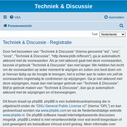
Techniek & Discussie
V&A
Aanmelden
Z
Forumoverzicht
o
Taal:
e
Techniek & Discussie - Registratie
k
Door het bezoeken van “Techniek & Discussie” (hierna genoemd “wij”, “ons”,
“onze”, “Techniek & Discussie”, “http://www.pldb.nl/forum”), ga je automatisch
akkoord met de voorwaarden. Als je niet akkoord gaat met deze voorwaarden,
bezoek of gebruik “Techniek & Discussie” dan niet langer. We hebben het recht
om de voorwaarden op ieder moment te wijzigen en zullen ons best doen om
je hiervan tijdig op de hoogte te brengen, het is echter aan te raden om zelf de
voorwaarden regelmatig te controleren op wijzigingen. Ga je niet akkoord met
deze wijzigingen, maak dan niet langer gebruik van “Techniek & Discussie”.
Blijf je gebruik maken van “Techniek & Discussie”, dan ga je automatisch
akkoord met de wijzigingen en of toevoegingen.
Dit forum draait op phpBB. phpBB is een bulletinboardoplossing die is
uitgebracht onder de “
GNU General Public License v2
” (hierna “GPL”) en kan
gedownload worden via
www.phpbb.com
en via de Nederlandstalige website
www.phpbb.nl
. De phpBB-software maakt internetgebaseerde discussies
mogelijk. phpBB Limited is niet verantwoordelijk voor wat wordt toegestaan of
juist geweigerd als toelaatbare inhoud en/of gedrag. Meer informatie over