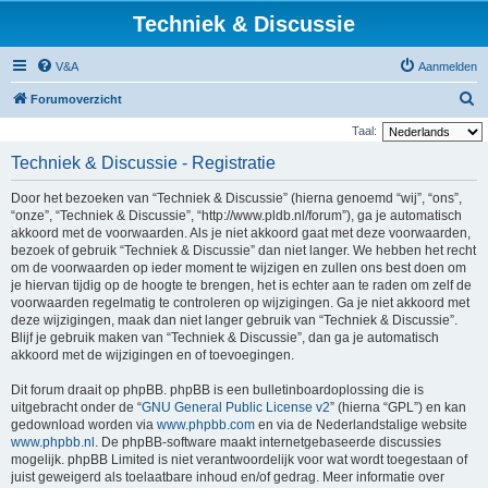
Techniek & Discussie
V&A
Aanmelden
Z
Forumoverzicht
o
Taal:
e
Techniek & Discussie - Registratie
k
Door het bezoeken van “Techniek & Discussie” (hierna genoemd “wij”, “ons”,
“onze”, “Techniek & Discussie”, “http://www.pldb.nl/forum”), ga je automatisch
akkoord met de voorwaarden. Als je niet akkoord gaat met deze voorwaarden,
bezoek of gebruik “Techniek & Discussie” dan niet langer. We hebben het recht
om de voorwaarden op ieder moment te wijzigen en zullen ons best doen om
je hiervan tijdig op de hoogte te brengen, het is echter aan te raden om zelf de
voorwaarden regelmatig te controleren op wijzigingen. Ga je niet akkoord met
deze wijzigingen, maak dan niet langer gebruik van “Techniek & Discussie”.
Blijf je gebruik maken van “Techniek & Discussie”, dan ga je automatisch
akkoord met de wijzigingen en of toevoegingen.
Dit forum draait op phpBB. phpBB is een bulletinboardoplossing die is
uitgebracht onder de “
GNU General Public License v2
” (hierna “GPL”) en kan
gedownload worden via
www.phpbb.com
en via de Nederlandstalige website
www.phpbb.nl
. De phpBB-software maakt internetgebaseerde discussies
mogelijk. phpBB Limited is niet verantwoordelijk voor wat wordt toegestaan of
juist geweigerd als toelaatbare inhoud en/of gedrag. Meer informatie over