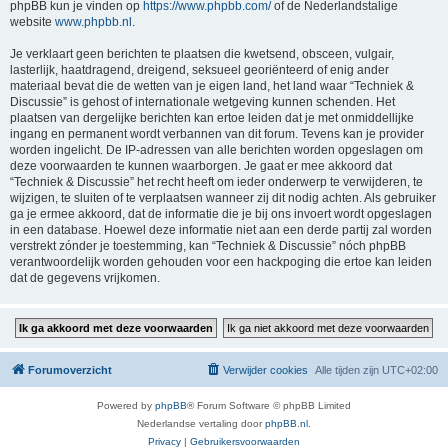
phpBB kun je vinden op
https://www.phpbb.com/
of de Nederlandstalige
website
www.phpbb.nl
.
Je verklaart geen berichten te plaatsen die kwetsend, obsceen, vulgair,
lasterlijk, haatdragend, dreigend, seksueel georiënteerd of enig ander
materiaal bevat die de wetten van je eigen land, het land waar “Techniek &
Discussie” is gehost of internationale wetgeving kunnen schenden. Het
plaatsen van dergelijke berichten kan ertoe leiden dat je met onmiddellijke
ingang en permanent wordt verbannen van dit forum. Tevens kan je provider
worden ingelicht. De IP-adressen van alle berichten worden opgeslagen om
deze voorwaarden te kunnen waarborgen. Je gaat er mee akkoord dat
“Techniek & Discussie” het recht heeft om ieder onderwerp te verwijderen, te
wijzigen, te sluiten of te verplaatsen wanneer zij dit nodig achten. Als gebruiker
ga je ermee akkoord, dat de informatie die je bij ons invoert wordt opgeslagen
in een database. Hoewel deze informatie niet aan een derde partij zal worden
verstrekt zónder je toestemming, kan “Techniek & Discussie” nóch phpBB
verantwoordelijk worden gehouden voor een hackpoging die ertoe kan leiden
dat de gegevens vrijkomen.
Forumoverzicht
Verwijder cookies
Alle tijden zijn
UTC+02:00
Powered by
phpBB
® Forum Software © phpBB Limited
Nederlandse vertaling door
phpBB.nl
.
Privacy
|
Gebruikersvoorwaarden