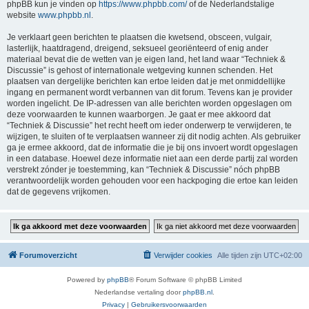
phpBB kun je vinden op
https://www.phpbb.com/
of de Nederlandstalige
website
www.phpbb.nl
.
Je verklaart geen berichten te plaatsen die kwetsend, obsceen, vulgair,
lasterlijk, haatdragend, dreigend, seksueel georiënteerd of enig ander
materiaal bevat die de wetten van je eigen land, het land waar “Techniek &
Discussie” is gehost of internationale wetgeving kunnen schenden. Het
plaatsen van dergelijke berichten kan ertoe leiden dat je met onmiddellijke
ingang en permanent wordt verbannen van dit forum. Tevens kan je provider
worden ingelicht. De IP-adressen van alle berichten worden opgeslagen om
deze voorwaarden te kunnen waarborgen. Je gaat er mee akkoord dat
“Techniek & Discussie” het recht heeft om ieder onderwerp te verwijderen, te
wijzigen, te sluiten of te verplaatsen wanneer zij dit nodig achten. Als gebruiker
ga je ermee akkoord, dat de informatie die je bij ons invoert wordt opgeslagen
in een database. Hoewel deze informatie niet aan een derde partij zal worden
verstrekt zónder je toestemming, kan “Techniek & Discussie” nóch phpBB
verantwoordelijk worden gehouden voor een hackpoging die ertoe kan leiden
dat de gegevens vrijkomen.
Forumoverzicht
Verwijder cookies
Alle tijden zijn
UTC+02:00
Powered by
phpBB
® Forum Software © phpBB Limited
Nederlandse vertaling door
phpBB.nl
.
Privacy
|
Gebruikersvoorwaarden