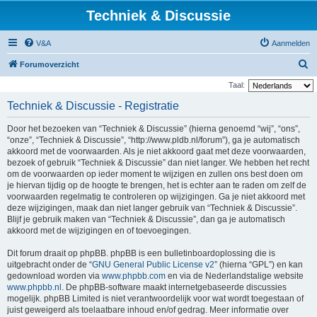
Techniek & Discussie
V&A
Aanmelden
Z
Forumoverzicht
o
Taal:
e
Techniek & Discussie - Registratie
k
Door het bezoeken van “Techniek & Discussie” (hierna genoemd “wij”, “ons”,
“onze”, “Techniek & Discussie”, “http://www.pldb.nl/forum”), ga je automatisch
akkoord met de voorwaarden. Als je niet akkoord gaat met deze voorwaarden,
bezoek of gebruik “Techniek & Discussie” dan niet langer. We hebben het recht
om de voorwaarden op ieder moment te wijzigen en zullen ons best doen om
je hiervan tijdig op de hoogte te brengen, het is echter aan te raden om zelf de
voorwaarden regelmatig te controleren op wijzigingen. Ga je niet akkoord met
deze wijzigingen, maak dan niet langer gebruik van “Techniek & Discussie”.
Blijf je gebruik maken van “Techniek & Discussie”, dan ga je automatisch
akkoord met de wijzigingen en of toevoegingen.
Dit forum draait op phpBB. phpBB is een bulletinboardoplossing die is
uitgebracht onder de “
GNU General Public License v2
” (hierna “GPL”) en kan
gedownload worden via
www.phpbb.com
en via de Nederlandstalige website
www.phpbb.nl
. De phpBB-software maakt internetgebaseerde discussies
mogelijk. phpBB Limited is niet verantwoordelijk voor wat wordt toegestaan of
juist geweigerd als toelaatbare inhoud en/of gedrag. Meer informatie over