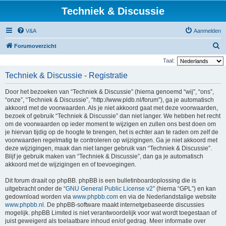
Techniek & Discussie
V&A
Aanmelden
Z
Forumoverzicht
o
Taal:
e
Techniek & Discussie - Registratie
k
Door het bezoeken van “Techniek & Discussie” (hierna genoemd “wij”, “ons”,
“onze”, “Techniek & Discussie”, “http://www.pldb.nl/forum”), ga je automatisch
akkoord met de voorwaarden. Als je niet akkoord gaat met deze voorwaarden,
bezoek of gebruik “Techniek & Discussie” dan niet langer. We hebben het recht
om de voorwaarden op ieder moment te wijzigen en zullen ons best doen om
je hiervan tijdig op de hoogte te brengen, het is echter aan te raden om zelf de
voorwaarden regelmatig te controleren op wijzigingen. Ga je niet akkoord met
deze wijzigingen, maak dan niet langer gebruik van “Techniek & Discussie”.
Blijf je gebruik maken van “Techniek & Discussie”, dan ga je automatisch
akkoord met de wijzigingen en of toevoegingen.
Dit forum draait op phpBB. phpBB is een bulletinboardoplossing die is
uitgebracht onder de “
GNU General Public License v2
” (hierna “GPL”) en kan
gedownload worden via
www.phpbb.com
en via de Nederlandstalige website
www.phpbb.nl
. De phpBB-software maakt internetgebaseerde discussies
mogelijk. phpBB Limited is niet verantwoordelijk voor wat wordt toegestaan of
juist geweigerd als toelaatbare inhoud en/of gedrag. Meer informatie over