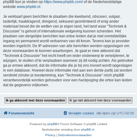
phpBB kun je vinden op
https://www.phpbb.com/
of de Nederlandstalige
website
www.phpbb.nl
.
Je verklaart geen berichten te plaatsen die kwetsend, obsceen, vulgair,
lasterlijk, haatdragend, dreigend, seksueel georiënteerd of enig ander
materiaal bevat die de wetten van je eigen land, het land waar “Techniek &
Discussie” is gehost of internationale wetgeving kunnen schenden. Het
plaatsen van dergelijke berichten kan ertoe leiden dat je met onmiddellijke
ingang en permanent wordt verbannen van dit forum. Tevens kan je provider
worden ingelicht. De IP-adressen van alle berichten worden opgeslagen om
deze voorwaarden te kunnen waarborgen. Je gaat er mee akkoord dat
“Techniek & Discussie” het recht heeft om ieder onderwerp te verwijderen, te
wijzigen, te sluiten of te verplaatsen wanneer zij dit nodig achten. Als gebruiker
ga je ermee akkoord, dat de informatie die je bij ons invoert wordt opgeslagen
in een database. Hoewel deze informatie niet aan een derde partij zal worden
verstrekt zónder je toestemming, kan “Techniek & Discussie” nóch phpBB
verantwoordelijk worden gehouden voor een hackpoging die ertoe kan leiden
dat de gegevens vrijkomen.
Forumoverzicht
Verwijder cookies
Alle tijden zijn
UTC+02:00
Powered by
phpBB
® Forum Software © phpBB Limited
Nederlandse vertaling door
phpBB.nl
.
Privacy
|
Gebruikersvoorwaarden