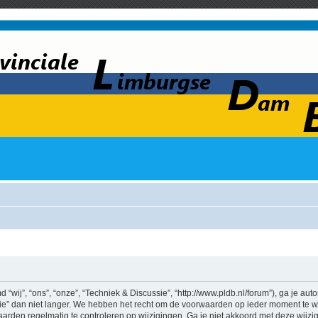
wij”, “ons”, “onze”, “Techniek & Discussie”, “http://www.pldb.nl/forum”), ga je au
e” dan niet langer. We hebben het recht om de voorwaarden op ieder moment te wij
aarden regelmatig te controleren op wijzigingen. Ga je niet akkoord met deze wijz