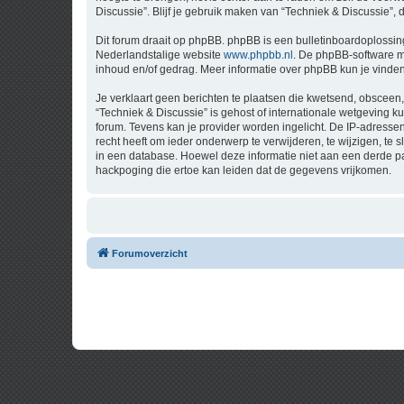
Discussie”. Blijf je gebruik maken van “Techniek & Discussie”,
Dit forum draait op phpBB. phpBB is een bulletinboardoplossing
Nederlandstalige website
www.phpbb.nl
. De phpBB-software ma
inhoud en/of gedrag. Meer informatie over phpBB kun je vinde
Je verklaart geen berichten te plaatsen die kwetsend, obsceen, 
“Techniek & Discussie” is gehost of internationale wetgeving 
forum. Tevens kan je provider worden ingelicht. De IP-adress
recht heeft om ieder onderwerp te verwijderen, te wijzigen, te s
in een database. Hoewel deze informatie niet aan een derde p
hackpoging die ertoe kan leiden dat de gegevens vrijkomen.
Forumoverzicht