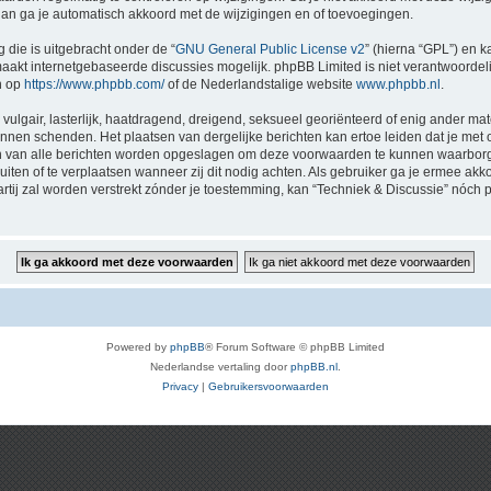
 dan ga je automatisch akkoord met de wijzigingen en of toevoegingen.
 die is uitgebracht onder de “
GNU General Public License v2
” (hierna “GPL”) en
akt internetgebaseerde discussies mogelijk. phpBB Limited is niet verantwoordelij
n op
https://www.phpbb.com/
of de Nederlandstalige website
www.phpbb.nl
.
vulgair, lasterlijk, haatdragend, dreigend, seksueel georiënteerd of enig ander mat
kunnen schenden. Het plaatsen van dergelijke berichten kan ertoe leiden dat je me
en van alle berichten worden opgeslagen om deze voorwaarden te kunnen waarborge
luiten of te verplaatsen wanneer zij dit nodig achten. Als gebruiker ga je ermee akk
artij zal worden verstrekt zónder je toestemming, kan “Techniek & Discussie” nó
Powered by
phpBB
® Forum Software © phpBB Limited
Nederlandse vertaling door
phpBB.nl
.
Privacy
|
Gebruikersvoorwaarden