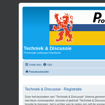
Techniek & Discussie
Provinciale Limburgse Dambond
Snelle links
V&A
Forumoverzicht
Techniek & Discussie - Registratie
Door het bezoeken van “Techniek & Discussie” (hierna genoemd “
met deze voorwaarden, bezoek of gebruik “Techniek & Discussi
hoogte te brengen, het is echter aan te raden om zelf de voorw