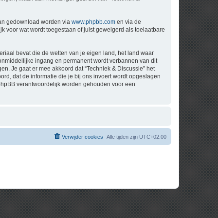
 kan gedownload worden via
www.phpbb.com
en via de
k voor wat wordt toegestaan of juist geweigerd als toelaatbare
eriaal bevat die de wetten van je eigen land, het land waar
t onmiddellijke ingang en permanent wordt verbannen van dit
n. Je gaat er mee akkoord dat “Techniek & Discussie” het
oord, dat de informatie die je bij ons invoert wordt opgeslagen
ch phpBB verantwoordelijk worden gehouden voor een
Verwijder cookies
Alle tijden zijn
UTC+02:00