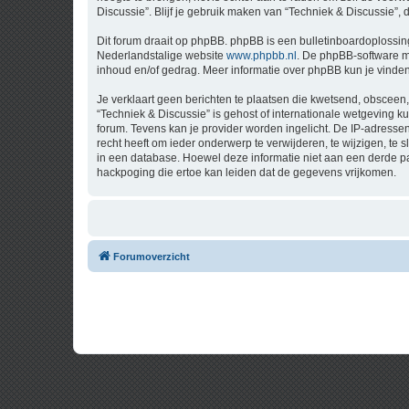
Discussie”. Blijf je gebruik maken van “Techniek & Discussie”,
Dit forum draait op phpBB. phpBB is een bulletinboardoplossing
Nederlandstalige website
www.phpbb.nl
. De phpBB-software ma
inhoud en/of gedrag. Meer informatie over phpBB kun je vinde
Je verklaart geen berichten te plaatsen die kwetsend, obsceen, 
“Techniek & Discussie” is gehost of internationale wetgeving 
forum. Tevens kan je provider worden ingelicht. De IP-adress
recht heeft om ieder onderwerp te verwijderen, te wijzigen, te s
in een database. Hoewel deze informatie niet aan een derde p
hackpoging die ertoe kan leiden dat de gegevens vrijkomen.
Forumoverzicht