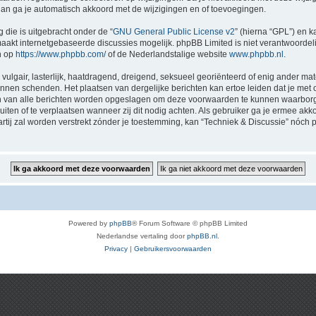
 dan ga je automatisch akkoord met de wijzigingen en of toevoegingen.
 die is uitgebracht onder de “
GNU General Public License v2
” (hierna “GPL”) en
akt internetgebaseerde discussies mogelijk. phpBB Limited is niet verantwoordelij
n op
https://www.phpbb.com/
of de Nederlandstalige website
www.phpbb.nl
.
vulgair, lasterlijk, haatdragend, dreigend, seksueel georiënteerd of enig ander mat
kunnen schenden. Het plaatsen van dergelijke berichten kan ertoe leiden dat je me
en van alle berichten worden opgeslagen om deze voorwaarden te kunnen waarborge
luiten of te verplaatsen wanneer zij dit nodig achten. Als gebruiker ga je ermee akk
artij zal worden verstrekt zónder je toestemming, kan “Techniek & Discussie” nó
Powered by
phpBB
® Forum Software © phpBB Limited
Nederlandse vertaling door
phpBB.nl
.
Privacy
|
Gebruikersvoorwaarden