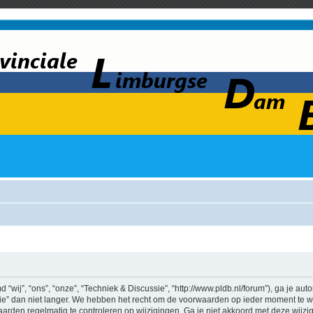
wij”, “ons”, “onze”, “Techniek & Discussie”, “http://www.pldb.nl/forum”), ga je au
e” dan niet langer. We hebben het recht om de voorwaarden op ieder moment te wij
aarden regelmatig te controleren op wijzigingen. Ga je niet akkoord met deze wijz