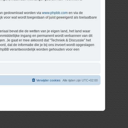
 kan gedownload worden via
www.phpbb.com
en via de
k voor wat wordt toegestaan of juist geweigerd als toelaatbare
eriaal bevat die de wetten van je eigen land, het land waar
t onmiddellijke ingang en permanent wordt verbannen van dit
n. Je gaat er mee akkoord dat “Techniek & Discussie” het
oord, dat de informatie die je bij ons invoert wordt opgeslagen
ch phpBB verantwoordelijk worden gehouden voor een
Verwijder cookies
Alle tijden zijn
UTC+02:00