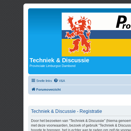
Techniek & Discussie
Provinciale Limburgse Dambond
Snelle links
V&A
Forumoverzicht
Techniek & Discussie - Registratie
Door het bezoeken van “Techniek & Discussie” (hierna genoemd “
met deze voorwaarden, bezoek of gebruik “Techniek & Discussi
hoogte te brengen, het is echter aan te raden om zelf de voorw