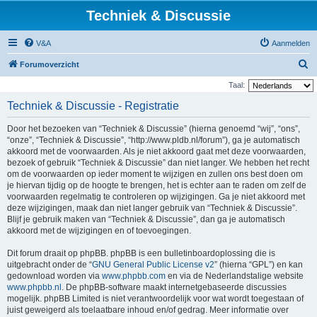
Techniek & Discussie
V&A
Aanmelden
Z
Forumoverzicht
o
Taal:
e
Techniek & Discussie - Registratie
k
Door het bezoeken van “Techniek & Discussie” (hierna genoemd “wij”, “ons”,
“onze”, “Techniek & Discussie”, “http://www.pldb.nl/forum”), ga je automatisch
akkoord met de voorwaarden. Als je niet akkoord gaat met deze voorwaarden,
bezoek of gebruik “Techniek & Discussie” dan niet langer. We hebben het recht
om de voorwaarden op ieder moment te wijzigen en zullen ons best doen om
je hiervan tijdig op de hoogte te brengen, het is echter aan te raden om zelf de
voorwaarden regelmatig te controleren op wijzigingen. Ga je niet akkoord met
deze wijzigingen, maak dan niet langer gebruik van “Techniek & Discussie”.
Blijf je gebruik maken van “Techniek & Discussie”, dan ga je automatisch
akkoord met de wijzigingen en of toevoegingen.
Dit forum draait op phpBB. phpBB is een bulletinboardoplossing die is
uitgebracht onder de “
GNU General Public License v2
” (hierna “GPL”) en kan
gedownload worden via
www.phpbb.com
en via de Nederlandstalige website
www.phpbb.nl
. De phpBB-software maakt internetgebaseerde discussies
mogelijk. phpBB Limited is niet verantwoordelijk voor wat wordt toegestaan of
juist geweigerd als toelaatbare inhoud en/of gedrag. Meer informatie over