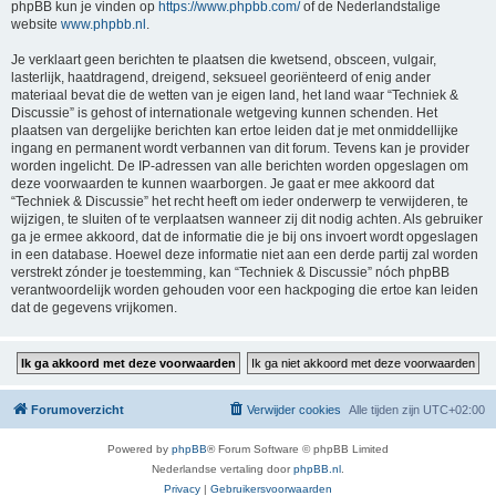
phpBB kun je vinden op
https://www.phpbb.com/
of de Nederlandstalige
website
www.phpbb.nl
.
Je verklaart geen berichten te plaatsen die kwetsend, obsceen, vulgair,
lasterlijk, haatdragend, dreigend, seksueel georiënteerd of enig ander
materiaal bevat die de wetten van je eigen land, het land waar “Techniek &
Discussie” is gehost of internationale wetgeving kunnen schenden. Het
plaatsen van dergelijke berichten kan ertoe leiden dat je met onmiddellijke
ingang en permanent wordt verbannen van dit forum. Tevens kan je provider
worden ingelicht. De IP-adressen van alle berichten worden opgeslagen om
deze voorwaarden te kunnen waarborgen. Je gaat er mee akkoord dat
“Techniek & Discussie” het recht heeft om ieder onderwerp te verwijderen, te
wijzigen, te sluiten of te verplaatsen wanneer zij dit nodig achten. Als gebruiker
ga je ermee akkoord, dat de informatie die je bij ons invoert wordt opgeslagen
in een database. Hoewel deze informatie niet aan een derde partij zal worden
verstrekt zónder je toestemming, kan “Techniek & Discussie” nóch phpBB
verantwoordelijk worden gehouden voor een hackpoging die ertoe kan leiden
dat de gegevens vrijkomen.
Forumoverzicht
Verwijder cookies
Alle tijden zijn
UTC+02:00
Powered by
phpBB
® Forum Software © phpBB Limited
Nederlandse vertaling door
phpBB.nl
.
Privacy
|
Gebruikersvoorwaarden