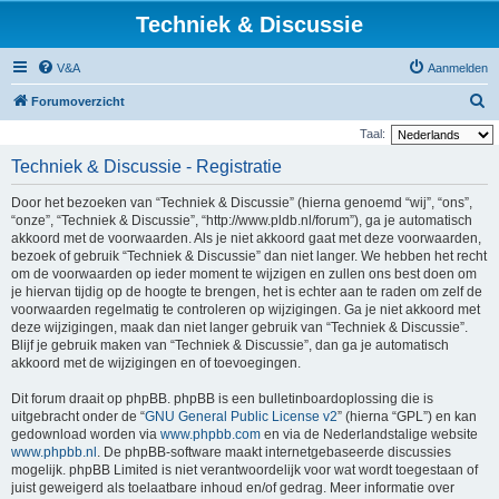
Techniek & Discussie
V&A
Aanmelden
Z
Forumoverzicht
o
Taal:
e
Techniek & Discussie - Registratie
k
Door het bezoeken van “Techniek & Discussie” (hierna genoemd “wij”, “ons”,
“onze”, “Techniek & Discussie”, “http://www.pldb.nl/forum”), ga je automatisch
akkoord met de voorwaarden. Als je niet akkoord gaat met deze voorwaarden,
bezoek of gebruik “Techniek & Discussie” dan niet langer. We hebben het recht
om de voorwaarden op ieder moment te wijzigen en zullen ons best doen om
je hiervan tijdig op de hoogte te brengen, het is echter aan te raden om zelf de
voorwaarden regelmatig te controleren op wijzigingen. Ga je niet akkoord met
deze wijzigingen, maak dan niet langer gebruik van “Techniek & Discussie”.
Blijf je gebruik maken van “Techniek & Discussie”, dan ga je automatisch
akkoord met de wijzigingen en of toevoegingen.
Dit forum draait op phpBB. phpBB is een bulletinboardoplossing die is
uitgebracht onder de “
GNU General Public License v2
” (hierna “GPL”) en kan
gedownload worden via
www.phpbb.com
en via de Nederlandstalige website
www.phpbb.nl
. De phpBB-software maakt internetgebaseerde discussies
mogelijk. phpBB Limited is niet verantwoordelijk voor wat wordt toegestaan of
juist geweigerd als toelaatbare inhoud en/of gedrag. Meer informatie over