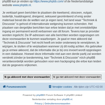
phpBB kun je vinden op
https://www.phpbb.com/
of de Nederlandstalige
website
www.phpbb.nl
.
Je verklaart geen berichten te plaatsen die kwetsend, obsceen, vulgair,
lasterlijk, haatdragend, dreigend, seksueel georiënteerd of enig ander
materiaal bevat die de wetten van je eigen land, het land waar “Techniek &
Discussie” is gehost of internationale wetgeving kunnen schenden. Het
plaatsen van dergelijke berichten kan ertoe leiden dat je met onmiddellijke
ingang en permanent wordt verbannen van dit forum. Tevens kan je provider
worden ingelicht. De IP-adressen van alle berichten worden opgeslagen om
deze voorwaarden te kunnen waarborgen. Je gaat er mee akkoord dat
“Techniek & Discussie” het recht heeft om ieder onderwerp te verwijderen, te
wijzigen, te sluiten of te verplaatsen wanneer zij dit nodig achten. Als gebruiker
ga je ermee akkoord, dat de informatie die je bij ons invoert wordt opgeslagen
in een database. Hoewel deze informatie niet aan een derde partij zal worden
verstrekt zónder je toestemming, kan “Techniek & Discussie” nóch phpBB
verantwoordelijk worden gehouden voor een hackpoging die ertoe kan leiden
dat de gegevens vrijkomen.
Forumoverzicht
Verwijder cookies
Alle tijden zijn
UTC+02:00
Powered by
phpBB
® Forum Software © phpBB Limited
Nederlandse vertaling door
phpBB.nl
.
Privacy
|
Gebruikersvoorwaarden