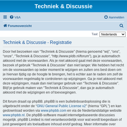
Techniek & Discussie
V&A
Aanmelden
Z
Forumoverzicht
o
Taal:
e
Techniek & Discussie - Registratie
k
Door het bezoeken van “Techniek & Discussie” (hierna genoemd “wij”, “ons”,
“onze”, “Techniek & Discussie”, “http://www.pldb.nl/forum”), ga je automatisch
akkoord met de voorwaarden. Als je niet akkoord gaat met deze voorwaarden,
bezoek of gebruik “Techniek & Discussie” dan niet langer. We hebben het recht
om de voorwaarden op ieder moment te wijzigen en zullen ons best doen om
je hiervan tijdig op de hoogte te brengen, het is echter aan te raden om zelf de
voorwaarden regelmatig te controleren op wijzigingen. Ga je niet akkoord met
deze wijzigingen, maak dan niet langer gebruik van “Techniek & Discussie”.
Blijf je gebruik maken van “Techniek & Discussie”, dan ga je automatisch
akkoord met de wijzigingen en of toevoegingen.
Dit forum draait op phpBB. phpBB is een bulletinboardoplossing die is
uitgebracht onder de “
GNU General Public License v2
” (hierna “GPL”) en kan
gedownload worden via
www.phpbb.com
en via de Nederlandstalige website
www.phpbb.nl
. De phpBB-software maakt internetgebaseerde discussies
mogelijk. phpBB Limited is niet verantwoordelijk voor wat wordt toegestaan of
juist geweigerd als toelaatbare inhoud en/of gedrag. Meer informatie over