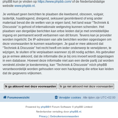
phpBB kun je vinden op
https://www.phpbb.com/
of de Nederlandstalige
website
www.phpbb.nl
.
Je verklaart geen berichten te plaatsen die kwetsend, obsceen, vulgair,
lasterlijk, haatdragend, dreigend, seksueel georiënteerd of enig ander
materiaal bevat die de wetten van je eigen land, het land waar “Techniek &
Discussie” is gehost of internationale wetgeving kunnen schenden. Het
plaatsen van dergelijke berichten kan ertoe leiden dat je met onmiddellijke
ingang en permanent wordt verbannen van dit forum. Tevens kan je provider
worden ingelicht. De IP-adressen van alle berichten worden opgeslagen om
deze voorwaarden te kunnen waarborgen. Je gaat er mee akkoord dat
“Techniek & Discussie” het recht heeft om ieder onderwerp te verwijderen, te
wijzigen, te sluiten of te verplaatsen wanneer zij dit nodig achten. Als gebruiker
ga je ermee akkoord, dat de informatie die je bij ons invoert wordt opgeslagen
in een database. Hoewel deze informatie niet aan een derde partij zal worden
verstrekt zónder je toestemming, kan “Techniek & Discussie” nóch phpBB
verantwoordelijk worden gehouden voor een hackpoging die ertoe kan leiden
dat de gegevens vrijkomen.
Forumoverzicht
Verwijder cookies
Alle tijden zijn
UTC+02:00
Powered by
phpBB
® Forum Software © phpBB Limited
Nederlandse vertaling door
phpBB.nl
.
Privacy
|
Gebruikersvoorwaarden