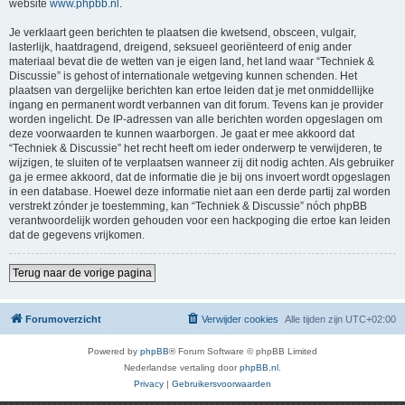
website
www.phpbb.nl
.
Je verklaart geen berichten te plaatsen die kwetsend, obsceen, vulgair,
lasterlijk, haatdragend, dreigend, seksueel georiënteerd of enig ander
materiaal bevat die de wetten van je eigen land, het land waar “Techniek &
Discussie” is gehost of internationale wetgeving kunnen schenden. Het
plaatsen van dergelijke berichten kan ertoe leiden dat je met onmiddellijke
ingang en permanent wordt verbannen van dit forum. Tevens kan je provider
worden ingelicht. De IP-adressen van alle berichten worden opgeslagen om
deze voorwaarden te kunnen waarborgen. Je gaat er mee akkoord dat
“Techniek & Discussie” het recht heeft om ieder onderwerp te verwijderen, te
wijzigen, te sluiten of te verplaatsen wanneer zij dit nodig achten. Als gebruiker
ga je ermee akkoord, dat de informatie die je bij ons invoert wordt opgeslagen
in een database. Hoewel deze informatie niet aan een derde partij zal worden
verstrekt zónder je toestemming, kan “Techniek & Discussie” nóch phpBB
verantwoordelijk worden gehouden voor een hackpoging die ertoe kan leiden
dat de gegevens vrijkomen.
Terug naar de vorige pagina
Forumoverzicht
Verwijder cookies
Alle tijden zijn
UTC+02:00
Powered by
phpBB
® Forum Software © phpBB Limited
Nederlandse vertaling door
phpBB.nl
.
Privacy
|
Gebruikersvoorwaarden