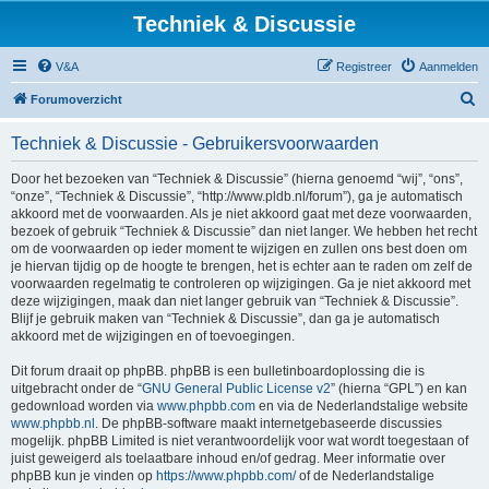
Techniek & Discussie
V&A
Registreer
Aanmelden
Z
Forumoverzicht
o
Techniek & Discussie - Gebruikersvoorwaarden
e
k
Door het bezoeken van “Techniek & Discussie” (hierna genoemd “wij”, “ons”,
“onze”, “Techniek & Discussie”, “http://www.pldb.nl/forum”), ga je automatisch
akkoord met de voorwaarden. Als je niet akkoord gaat met deze voorwaarden,
bezoek of gebruik “Techniek & Discussie” dan niet langer. We hebben het recht
om de voorwaarden op ieder moment te wijzigen en zullen ons best doen om
je hiervan tijdig op de hoogte te brengen, het is echter aan te raden om zelf de
voorwaarden regelmatig te controleren op wijzigingen. Ga je niet akkoord met
deze wijzigingen, maak dan niet langer gebruik van “Techniek & Discussie”.
Blijf je gebruik maken van “Techniek & Discussie”, dan ga je automatisch
akkoord met de wijzigingen en of toevoegingen.
Dit forum draait op phpBB. phpBB is een bulletinboardoplossing die is
uitgebracht onder de “
GNU General Public License v2
” (hierna “GPL”) en kan
gedownload worden via
www.phpbb.com
en via de Nederlandstalige website
www.phpbb.nl
. De phpBB-software maakt internetgebaseerde discussies
mogelijk. phpBB Limited is niet verantwoordelijk voor wat wordt toegestaan of
juist geweigerd als toelaatbare inhoud en/of gedrag. Meer informatie over
phpBB kun je vinden op
https://www.phpbb.com/
of de Nederlandstalige