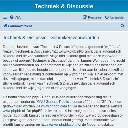
Techniek & Discussie
V&A
Registreer
Aanmelden
Z
Forumoverzicht
o
Techniek & Discussie - Gebruikersvoorwaarden
e
k
Door het bezoeken van “Techniek & Discussie” (hierna genoemd “wij”, “ons”,
“onze”, “Techniek & Discussie”, “http://www.pldb.nl/forum”), ga je automatisch
akkoord met de voorwaarden. Als je niet akkoord gaat met deze voorwaarden,
bezoek of gebruik “Techniek & Discussie” dan niet langer. We hebben het recht
om de voorwaarden op ieder moment te wijzigen en zullen ons best doen om
je hiervan tijdig op de hoogte te brengen, het is echter aan te raden om zelf de
voorwaarden regelmatig te controleren op wijzigingen. Ga je niet akkoord met
deze wijzigingen, maak dan niet langer gebruik van “Techniek & Discussie”.
Blijf je gebruik maken van “Techniek & Discussie”, dan ga je automatisch
akkoord met de wijzigingen en of toevoegingen.
Dit forum draait op phpBB. phpBB is een bulletinboardoplossing die is
uitgebracht onder de “
GNU General Public License v2
” (hierna “GPL”) en kan
gedownload worden via
www.phpbb.com
en via de Nederlandstalige website
www.phpbb.nl
. De phpBB-software maakt internetgebaseerde discussies
mogelijk. phpBB Limited is niet verantwoordelijk voor wat wordt toegestaan of
juist geweigerd als toelaatbare inhoud en/of gedrag. Meer informatie over
phpBB kun je vinden op
https://www.phpbb.com/
of de Nederlandstalige