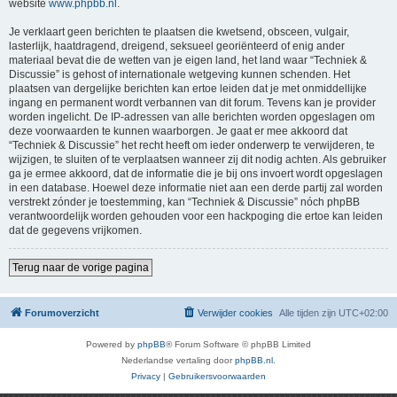
website
www.phpbb.nl
.
Je verklaart geen berichten te plaatsen die kwetsend, obsceen, vulgair,
lasterlijk, haatdragend, dreigend, seksueel georiënteerd of enig ander
materiaal bevat die de wetten van je eigen land, het land waar “Techniek &
Discussie” is gehost of internationale wetgeving kunnen schenden. Het
plaatsen van dergelijke berichten kan ertoe leiden dat je met onmiddellijke
ingang en permanent wordt verbannen van dit forum. Tevens kan je provider
worden ingelicht. De IP-adressen van alle berichten worden opgeslagen om
deze voorwaarden te kunnen waarborgen. Je gaat er mee akkoord dat
“Techniek & Discussie” het recht heeft om ieder onderwerp te verwijderen, te
wijzigen, te sluiten of te verplaatsen wanneer zij dit nodig achten. Als gebruiker
ga je ermee akkoord, dat de informatie die je bij ons invoert wordt opgeslagen
in een database. Hoewel deze informatie niet aan een derde partij zal worden
verstrekt zónder je toestemming, kan “Techniek & Discussie” nóch phpBB
verantwoordelijk worden gehouden voor een hackpoging die ertoe kan leiden
dat de gegevens vrijkomen.
Terug naar de vorige pagina
Forumoverzicht
Verwijder cookies
Alle tijden zijn
UTC+02:00
Powered by
phpBB
® Forum Software © phpBB Limited
Nederlandse vertaling door
phpBB.nl
.
Privacy
|
Gebruikersvoorwaarden