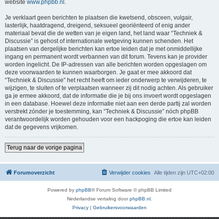
website
www.phpbb.nl
.
Je verklaart geen berichten te plaatsen die kwetsend, obsceen, vulgair,
lasterlijk, haatdragend, dreigend, seksueel georiënteerd of enig ander
materiaal bevat die de wetten van je eigen land, het land waar “Techniek &
Discussie” is gehost of internationale wetgeving kunnen schenden. Het
plaatsen van dergelijke berichten kan ertoe leiden dat je met onmiddellijke
ingang en permanent wordt verbannen van dit forum. Tevens kan je provider
worden ingelicht. De IP-adressen van alle berichten worden opgeslagen om
deze voorwaarden te kunnen waarborgen. Je gaat er mee akkoord dat
“Techniek & Discussie” het recht heeft om ieder onderwerp te verwijderen, te
wijzigen, te sluiten of te verplaatsen wanneer zij dit nodig achten. Als gebruiker
ga je ermee akkoord, dat de informatie die je bij ons invoert wordt opgeslagen
in een database. Hoewel deze informatie niet aan een derde partij zal worden
verstrekt zónder je toestemming, kan “Techniek & Discussie” nóch phpBB
verantwoordelijk worden gehouden voor een hackpoging die ertoe kan leiden
dat de gegevens vrijkomen.
Terug naar de vorige pagina
Forumoverzicht
Verwijder cookies
Alle tijden zijn
UTC+02:00
Powered by
phpBB
® Forum Software © phpBB Limited
Nederlandse vertaling door
phpBB.nl
.
Privacy
|
Gebruikersvoorwaarden