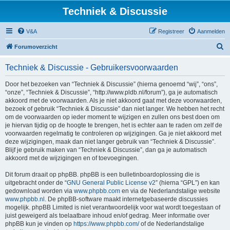
Techniek & Discussie
V&A
Registreer
Aanmelden
Z
Forumoverzicht
o
Techniek & Discussie - Gebruikersvoorwaarden
e
k
Door het bezoeken van “Techniek & Discussie” (hierna genoemd “wij”, “ons”,
“onze”, “Techniek & Discussie”, “http://www.pldb.nl/forum”), ga je automatisch
akkoord met de voorwaarden. Als je niet akkoord gaat met deze voorwaarden,
bezoek of gebruik “Techniek & Discussie” dan niet langer. We hebben het recht
om de voorwaarden op ieder moment te wijzigen en zullen ons best doen om
je hiervan tijdig op de hoogte te brengen, het is echter aan te raden om zelf de
voorwaarden regelmatig te controleren op wijzigingen. Ga je niet akkoord met
deze wijzigingen, maak dan niet langer gebruik van “Techniek & Discussie”.
Blijf je gebruik maken van “Techniek & Discussie”, dan ga je automatisch
akkoord met de wijzigingen en of toevoegingen.
Dit forum draait op phpBB. phpBB is een bulletinboardoplossing die is
uitgebracht onder de “
GNU General Public License v2
” (hierna “GPL”) en kan
gedownload worden via
www.phpbb.com
en via de Nederlandstalige website
www.phpbb.nl
. De phpBB-software maakt internetgebaseerde discussies
mogelijk. phpBB Limited is niet verantwoordelijk voor wat wordt toegestaan of
juist geweigerd als toelaatbare inhoud en/of gedrag. Meer informatie over
phpBB kun je vinden op
https://www.phpbb.com/
of de Nederlandstalige