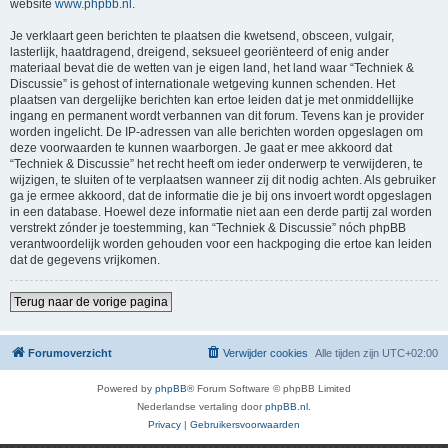
website
www.phpbb.nl
.
Je verklaart geen berichten te plaatsen die kwetsend, obsceen, vulgair,
lasterlijk, haatdragend, dreigend, seksueel georiënteerd of enig ander
materiaal bevat die de wetten van je eigen land, het land waar “Techniek &
Discussie” is gehost of internationale wetgeving kunnen schenden. Het
plaatsen van dergelijke berichten kan ertoe leiden dat je met onmiddellijke
ingang en permanent wordt verbannen van dit forum. Tevens kan je provider
worden ingelicht. De IP-adressen van alle berichten worden opgeslagen om
deze voorwaarden te kunnen waarborgen. Je gaat er mee akkoord dat
“Techniek & Discussie” het recht heeft om ieder onderwerp te verwijderen, te
wijzigen, te sluiten of te verplaatsen wanneer zij dit nodig achten. Als gebruiker
ga je ermee akkoord, dat de informatie die je bij ons invoert wordt opgeslagen
in een database. Hoewel deze informatie niet aan een derde partij zal worden
verstrekt zónder je toestemming, kan “Techniek & Discussie” nóch phpBB
verantwoordelijk worden gehouden voor een hackpoging die ertoe kan leiden
dat de gegevens vrijkomen.
Terug naar de vorige pagina
Forumoverzicht
Verwijder cookies
Alle tijden zijn
UTC+02:00
Powered by
phpBB
® Forum Software © phpBB Limited
Nederlandse vertaling door
phpBB.nl
.
Privacy
|
Gebruikersvoorwaarden