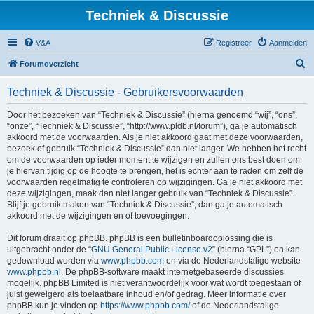
Techniek & Discussie
V&A
Registreer
Aanmelden
Z
Forumoverzicht
o
Techniek & Discussie - Gebruikersvoorwaarden
e
k
Door het bezoeken van “Techniek & Discussie” (hierna genoemd “wij”, “ons”,
“onze”, “Techniek & Discussie”, “http://www.pldb.nl/forum”), ga je automatisch
akkoord met de voorwaarden. Als je niet akkoord gaat met deze voorwaarden,
bezoek of gebruik “Techniek & Discussie” dan niet langer. We hebben het recht
om de voorwaarden op ieder moment te wijzigen en zullen ons best doen om
je hiervan tijdig op de hoogte te brengen, het is echter aan te raden om zelf de
voorwaarden regelmatig te controleren op wijzigingen. Ga je niet akkoord met
deze wijzigingen, maak dan niet langer gebruik van “Techniek & Discussie”.
Blijf je gebruik maken van “Techniek & Discussie”, dan ga je automatisch
akkoord met de wijzigingen en of toevoegingen.
Dit forum draait op phpBB. phpBB is een bulletinboardoplossing die is
uitgebracht onder de “
GNU General Public License v2
” (hierna “GPL”) en kan
gedownload worden via
www.phpbb.com
en via de Nederlandstalige website
www.phpbb.nl
. De phpBB-software maakt internetgebaseerde discussies
mogelijk. phpBB Limited is niet verantwoordelijk voor wat wordt toegestaan of
juist geweigerd als toelaatbare inhoud en/of gedrag. Meer informatie over
phpBB kun je vinden op
https://www.phpbb.com/
of de Nederlandstalige