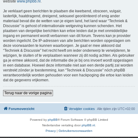
website
www.phpbb.nl
.
Je verklaart geen berichten te plaatsen die kwetsend, obsceen, vulgair,
lasterlijk, haatdragend, dreigend, seksueel georiënteerd of enig ander
materiaal bevat die de wetten van je eigen land, het land waar “Techniek &
Discussie” is gehost of internationale wetgeving kunnen schenden. Het
plaatsen van dergelijke berichten kan ertoe leiden dat je met onmiddellijke
ingang en permanent wordt verbannen van dit forum. Tevens kan je provider
worden ingelicht. De IP-adressen van alle berichten worden opgeslagen om
deze voorwaarden te kunnen waarborgen. Je gaat er mee akkoord dat
“Techniek & Discussie” het recht heeft om ieder onderwerp te verwijderen, te
wijzigen, te sluiten of te verplaatsen wanneer zij dit nodig achten. Als gebruiker
ga je ermee akkoord, dat de informatie die je bij ons invoert wordt opgeslagen
in een database. Hoewel deze informatie niet aan een derde partij zal worden
verstrekt zónder je toestemming, kan “Techniek & Discussie” nóch phpBB
verantwoordelijk worden gehouden voor een hackpoging die ertoe kan leiden
dat de gegevens vrijkomen.
Terug naar de vorige pagina
Forumoverzicht
Verwijder cookies
Alle tijden zijn
UTC+02:00
Powered by
phpBB
® Forum Software © phpBB Limited
Nederlandse vertaling door
phpBB.nl
.
Privacy
|
Gebruikersvoorwaarden