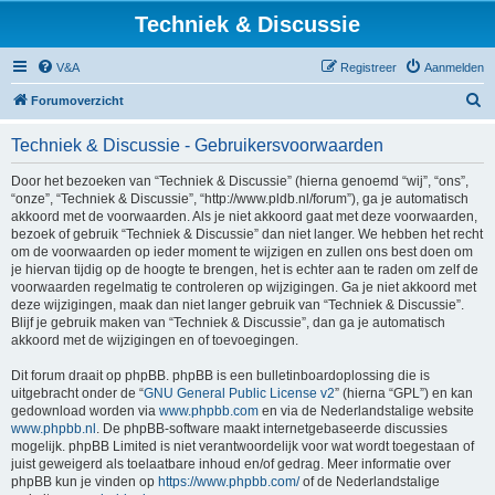
Techniek & Discussie
V&A
Registreer
Aanmelden
Z
Forumoverzicht
o
Techniek & Discussie - Gebruikersvoorwaarden
e
k
Door het bezoeken van “Techniek & Discussie” (hierna genoemd “wij”, “ons”,
“onze”, “Techniek & Discussie”, “http://www.pldb.nl/forum”), ga je automatisch
akkoord met de voorwaarden. Als je niet akkoord gaat met deze voorwaarden,
bezoek of gebruik “Techniek & Discussie” dan niet langer. We hebben het recht
om de voorwaarden op ieder moment te wijzigen en zullen ons best doen om
je hiervan tijdig op de hoogte te brengen, het is echter aan te raden om zelf de
voorwaarden regelmatig te controleren op wijzigingen. Ga je niet akkoord met
deze wijzigingen, maak dan niet langer gebruik van “Techniek & Discussie”.
Blijf je gebruik maken van “Techniek & Discussie”, dan ga je automatisch
akkoord met de wijzigingen en of toevoegingen.
Dit forum draait op phpBB. phpBB is een bulletinboardoplossing die is
uitgebracht onder de “
GNU General Public License v2
” (hierna “GPL”) en kan
gedownload worden via
www.phpbb.com
en via de Nederlandstalige website
www.phpbb.nl
. De phpBB-software maakt internetgebaseerde discussies
mogelijk. phpBB Limited is niet verantwoordelijk voor wat wordt toegestaan of
juist geweigerd als toelaatbare inhoud en/of gedrag. Meer informatie over
phpBB kun je vinden op
https://www.phpbb.com/
of de Nederlandstalige