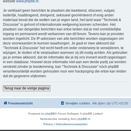
website
www.phpbb.nl
.
Je verklaart geen berichten te plaatsen die kwetsend, obsceen, vulgair,
lasterlijk, haatdragend, dreigend, seksueel georiënteerd of enig ander
materiaal bevat die de wetten van je eigen land, het land waar “Techniek &
Discussie” is gehost of internationale wetgeving kunnen schenden. Het
plaatsen van dergelijke berichten kan ertoe leiden dat je met onmiddellijke
ingang en permanent wordt verbannen van dit forum. Tevens kan je provider
worden ingelicht. De IP-adressen van alle berichten worden opgeslagen om
deze voorwaarden te kunnen waarborgen. Je gaat er mee akkoord dat
“Techniek & Discussie” het recht heeft om ieder onderwerp te verwijderen, te
wijzigen, te sluiten of te verplaatsen wanneer zij dit nodig achten. Als gebruiker
ga je ermee akkoord, dat de informatie die je bij ons invoert wordt opgeslagen
in een database. Hoewel deze informatie niet aan een derde partij zal worden
verstrekt zónder je toestemming, kan “Techniek & Discussie” nóch phpBB
verantwoordelijk worden gehouden voor een hackpoging die ertoe kan leiden
dat de gegevens vrijkomen.
Terug naar de vorige pagina
Forumoverzicht
Verwijder cookies
Alle tijden zijn
UTC+02:00
Powered by
phpBB
® Forum Software © phpBB Limited
Nederlandse vertaling door
phpBB.nl
.
Privacy
|
Gebruikersvoorwaarden