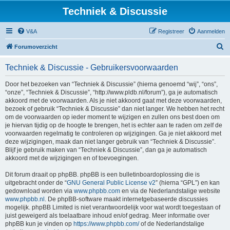
Techniek & Discussie
V&A
Registreer
Aanmelden
Z
Forumoverzicht
o
Techniek & Discussie - Gebruikersvoorwaarden
e
k
Door het bezoeken van “Techniek & Discussie” (hierna genoemd “wij”, “ons”,
“onze”, “Techniek & Discussie”, “http://www.pldb.nl/forum”), ga je automatisch
akkoord met de voorwaarden. Als je niet akkoord gaat met deze voorwaarden,
bezoek of gebruik “Techniek & Discussie” dan niet langer. We hebben het recht
om de voorwaarden op ieder moment te wijzigen en zullen ons best doen om
je hiervan tijdig op de hoogte te brengen, het is echter aan te raden om zelf de
voorwaarden regelmatig te controleren op wijzigingen. Ga je niet akkoord met
deze wijzigingen, maak dan niet langer gebruik van “Techniek & Discussie”.
Blijf je gebruik maken van “Techniek & Discussie”, dan ga je automatisch
akkoord met de wijzigingen en of toevoegingen.
Dit forum draait op phpBB. phpBB is een bulletinboardoplossing die is
uitgebracht onder de “
GNU General Public License v2
” (hierna “GPL”) en kan
gedownload worden via
www.phpbb.com
en via de Nederlandstalige website
www.phpbb.nl
. De phpBB-software maakt internetgebaseerde discussies
mogelijk. phpBB Limited is niet verantwoordelijk voor wat wordt toegestaan of
juist geweigerd als toelaatbare inhoud en/of gedrag. Meer informatie over
phpBB kun je vinden op
https://www.phpbb.com/
of de Nederlandstalige