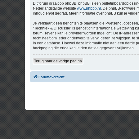
Dit forum draait op phpBB. phpBB is een bulletinboardoplossing
Nederlandstalige website
www.phpbb.nl
. De phpBB-software ma
inhoud en/of gedrag. Meer informatie over phpBB kun je vinde
Je verklaart geen berichten te plaatsen die kwetsend, obsceen, 
“Techniek & Discussie” is gehost of internationale wetgeving 
forum. Tevens kan je provider worden ingelicht. De IP-adress
recht heeft om ieder onderwerp te verwijderen, te wijzigen, te s
in een database. Hoewel deze informatie niet aan een derde p
hackpoging die ertoe kan leiden dat de gegevens vrijkomen.
Terug naar de vorige pagina
Forumoverzicht