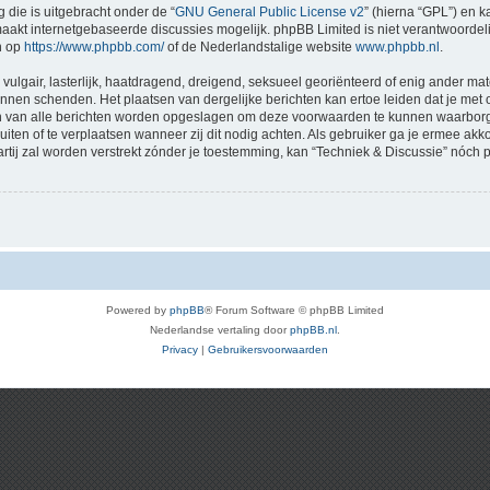
 die is uitgebracht onder de “
GNU General Public License v2
” (hierna “GPL”) en
akt internetgebaseerde discussies mogelijk. phpBB Limited is niet verantwoordelij
n op
https://www.phpbb.com/
of de Nederlandstalige website
www.phpbb.nl
.
vulgair, lasterlijk, haatdragend, dreigend, seksueel georiënteerd of enig ander mat
kunnen schenden. Het plaatsen van dergelijke berichten kan ertoe leiden dat je me
en van alle berichten worden opgeslagen om deze voorwaarden te kunnen waarborge
luiten of te verplaatsen wanneer zij dit nodig achten. Als gebruiker ga je ermee akk
artij zal worden verstrekt zónder je toestemming, kan “Techniek & Discussie” nó
Powered by
phpBB
® Forum Software © phpBB Limited
Nederlandse vertaling door
phpBB.nl
.
Privacy
|
Gebruikersvoorwaarden