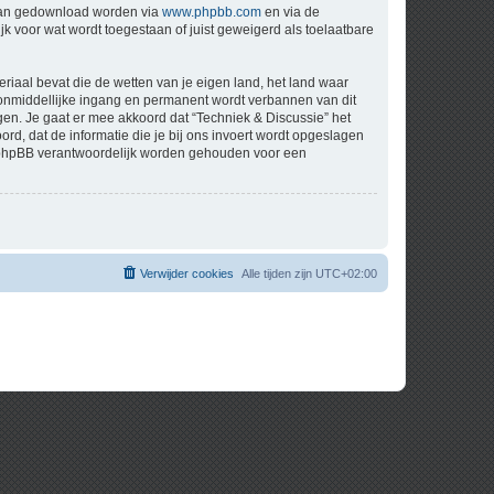
 kan gedownload worden via
www.phpbb.com
en via de
k voor wat wordt toegestaan of juist geweigerd als toelaatbare
eriaal bevat die de wetten van je eigen land, het land waar
t onmiddellijke ingang en permanent wordt verbannen van dit
n. Je gaat er mee akkoord dat “Techniek & Discussie” het
oord, dat de informatie die je bij ons invoert wordt opgeslagen
ch phpBB verantwoordelijk worden gehouden voor een
Verwijder cookies
Alle tijden zijn
UTC+02:00