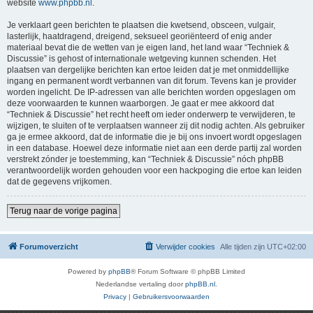
website
www.phpbb.nl
.
Je verklaart geen berichten te plaatsen die kwetsend, obsceen, vulgair,
lasterlijk, haatdragend, dreigend, seksueel georiënteerd of enig ander
materiaal bevat die de wetten van je eigen land, het land waar “Techniek &
Discussie” is gehost of internationale wetgeving kunnen schenden. Het
plaatsen van dergelijke berichten kan ertoe leiden dat je met onmiddellijke
ingang en permanent wordt verbannen van dit forum. Tevens kan je provider
worden ingelicht. De IP-adressen van alle berichten worden opgeslagen om
deze voorwaarden te kunnen waarborgen. Je gaat er mee akkoord dat
“Techniek & Discussie” het recht heeft om ieder onderwerp te verwijderen, te
wijzigen, te sluiten of te verplaatsen wanneer zij dit nodig achten. Als gebruiker
ga je ermee akkoord, dat de informatie die je bij ons invoert wordt opgeslagen
in een database. Hoewel deze informatie niet aan een derde partij zal worden
verstrekt zónder je toestemming, kan “Techniek & Discussie” nóch phpBB
verantwoordelijk worden gehouden voor een hackpoging die ertoe kan leiden
dat de gegevens vrijkomen.
Terug naar de vorige pagina
Forumoverzicht
Verwijder cookies
Alle tijden zijn
UTC+02:00
Powered by
phpBB
® Forum Software © phpBB Limited
Nederlandse vertaling door
phpBB.nl
.
Privacy
|
Gebruikersvoorwaarden