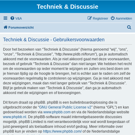
Techniek & Discussie
V&A
Registreer
Aanmelden
Z
Forumoverzicht
o
Techniek & Discussie - Gebruikersvoorwaarden
e
k
Door het bezoeken van “Techniek & Discussie” (hierna genoemd “wij”, “ons”,
“onze”, “Techniek & Discussie”, “http://www.pldb.nl/forum”), ga je automatisch
akkoord met de voorwaarden. Als je niet akkoord gaat met deze voorwaarden,
bezoek of gebruik “Techniek & Discussie” dan niet langer. We hebben het recht
om de voorwaarden op ieder moment te wijzigen en zullen ons best doen om
je hiervan tijdig op de hoogte te brengen, het is echter aan te raden om zelf de
voorwaarden regelmatig te controleren op wijzigingen. Ga je niet akkoord met
deze wijzigingen, maak dan niet langer gebruik van “Techniek & Discussie”.
Blijf je gebruik maken van “Techniek & Discussie”, dan ga je automatisch
akkoord met de wijzigingen en of toevoegingen.
Dit forum draait op phpBB. phpBB is een bulletinboardoplossing die is
uitgebracht onder de “
GNU General Public License v2
” (hierna “GPL”) en kan
gedownload worden via
www.phpbb.com
en via de Nederlandstalige website
www.phpbb.nl
. De phpBB-software maakt internetgebaseerde discussies
mogelijk. phpBB Limited is niet verantwoordelijk voor wat wordt toegestaan of
juist geweigerd als toelaatbare inhoud en/of gedrag. Meer informatie over
phpBB kun je vinden op
https://www.phpbb.com/
of de Nederlandstalige