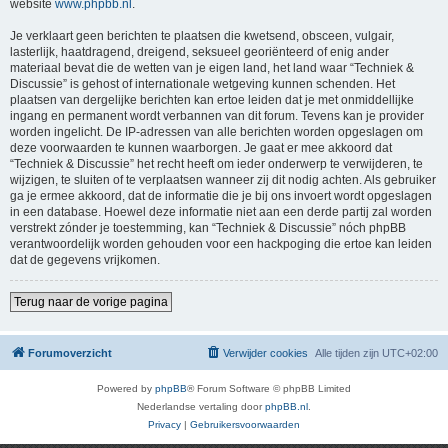
website
www.phpbb.nl
.
Je verklaart geen berichten te plaatsen die kwetsend, obsceen, vulgair,
lasterlijk, haatdragend, dreigend, seksueel georiënteerd of enig ander
materiaal bevat die de wetten van je eigen land, het land waar “Techniek &
Discussie” is gehost of internationale wetgeving kunnen schenden. Het
plaatsen van dergelijke berichten kan ertoe leiden dat je met onmiddellijke
ingang en permanent wordt verbannen van dit forum. Tevens kan je provider
worden ingelicht. De IP-adressen van alle berichten worden opgeslagen om
deze voorwaarden te kunnen waarborgen. Je gaat er mee akkoord dat
“Techniek & Discussie” het recht heeft om ieder onderwerp te verwijderen, te
wijzigen, te sluiten of te verplaatsen wanneer zij dit nodig achten. Als gebruiker
ga je ermee akkoord, dat de informatie die je bij ons invoert wordt opgeslagen
in een database. Hoewel deze informatie niet aan een derde partij zal worden
verstrekt zónder je toestemming, kan “Techniek & Discussie” nóch phpBB
verantwoordelijk worden gehouden voor een hackpoging die ertoe kan leiden
dat de gegevens vrijkomen.
Terug naar de vorige pagina
Forumoverzicht
Verwijder cookies
Alle tijden zijn
UTC+02:00
Powered by
phpBB
® Forum Software © phpBB Limited
Nederlandse vertaling door
phpBB.nl
.
Privacy
|
Gebruikersvoorwaarden