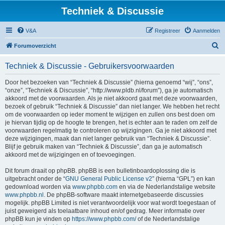
Techniek & Discussie
V&A
Registreer
Aanmelden
Z
Forumoverzicht
o
Techniek & Discussie - Gebruikersvoorwaarden
e
k
Door het bezoeken van “Techniek & Discussie” (hierna genoemd “wij”, “ons”,
“onze”, “Techniek & Discussie”, “http://www.pldb.nl/forum”), ga je automatisch
akkoord met de voorwaarden. Als je niet akkoord gaat met deze voorwaarden,
bezoek of gebruik “Techniek & Discussie” dan niet langer. We hebben het recht
om de voorwaarden op ieder moment te wijzigen en zullen ons best doen om
je hiervan tijdig op de hoogte te brengen, het is echter aan te raden om zelf de
voorwaarden regelmatig te controleren op wijzigingen. Ga je niet akkoord met
deze wijzigingen, maak dan niet langer gebruik van “Techniek & Discussie”.
Blijf je gebruik maken van “Techniek & Discussie”, dan ga je automatisch
akkoord met de wijzigingen en of toevoegingen.
Dit forum draait op phpBB. phpBB is een bulletinboardoplossing die is
uitgebracht onder de “
GNU General Public License v2
” (hierna “GPL”) en kan
gedownload worden via
www.phpbb.com
en via de Nederlandstalige website
www.phpbb.nl
. De phpBB-software maakt internetgebaseerde discussies
mogelijk. phpBB Limited is niet verantwoordelijk voor wat wordt toegestaan of
juist geweigerd als toelaatbare inhoud en/of gedrag. Meer informatie over
phpBB kun je vinden op
https://www.phpbb.com/
of de Nederlandstalige