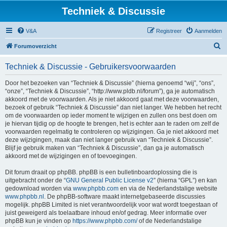
Techniek & Discussie
V&A
Registreer
Aanmelden
Z
Forumoverzicht
o
Techniek & Discussie - Gebruikersvoorwaarden
e
k
Door het bezoeken van “Techniek & Discussie” (hierna genoemd “wij”, “ons”,
“onze”, “Techniek & Discussie”, “http://www.pldb.nl/forum”), ga je automatisch
akkoord met de voorwaarden. Als je niet akkoord gaat met deze voorwaarden,
bezoek of gebruik “Techniek & Discussie” dan niet langer. We hebben het recht
om de voorwaarden op ieder moment te wijzigen en zullen ons best doen om
je hiervan tijdig op de hoogte te brengen, het is echter aan te raden om zelf de
voorwaarden regelmatig te controleren op wijzigingen. Ga je niet akkoord met
deze wijzigingen, maak dan niet langer gebruik van “Techniek & Discussie”.
Blijf je gebruik maken van “Techniek & Discussie”, dan ga je automatisch
akkoord met de wijzigingen en of toevoegingen.
Dit forum draait op phpBB. phpBB is een bulletinboardoplossing die is
uitgebracht onder de “
GNU General Public License v2
” (hierna “GPL”) en kan
gedownload worden via
www.phpbb.com
en via de Nederlandstalige website
www.phpbb.nl
. De phpBB-software maakt internetgebaseerde discussies
mogelijk. phpBB Limited is niet verantwoordelijk voor wat wordt toegestaan of
juist geweigerd als toelaatbare inhoud en/of gedrag. Meer informatie over
phpBB kun je vinden op
https://www.phpbb.com/
of de Nederlandstalige