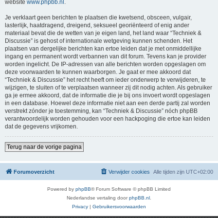
website
www.phpbb.nl
.
Je verklaart geen berichten te plaatsen die kwetsend, obsceen, vulgair,
lasterlijk, haatdragend, dreigend, seksueel georiënteerd of enig ander
materiaal bevat die de wetten van je eigen land, het land waar “Techniek &
Discussie” is gehost of internationale wetgeving kunnen schenden. Het
plaatsen van dergelijke berichten kan ertoe leiden dat je met onmiddellijke
ingang en permanent wordt verbannen van dit forum. Tevens kan je provider
worden ingelicht. De IP-adressen van alle berichten worden opgeslagen om
deze voorwaarden te kunnen waarborgen. Je gaat er mee akkoord dat
“Techniek & Discussie” het recht heeft om ieder onderwerp te verwijderen, te
wijzigen, te sluiten of te verplaatsen wanneer zij dit nodig achten. Als gebruiker
ga je ermee akkoord, dat de informatie die je bij ons invoert wordt opgeslagen
in een database. Hoewel deze informatie niet aan een derde partij zal worden
verstrekt zónder je toestemming, kan “Techniek & Discussie” nóch phpBB
verantwoordelijk worden gehouden voor een hackpoging die ertoe kan leiden
dat de gegevens vrijkomen.
Terug naar de vorige pagina
Forumoverzicht
Verwijder cookies
Alle tijden zijn
UTC+02:00
Powered by
phpBB
® Forum Software © phpBB Limited
Nederlandse vertaling door
phpBB.nl
.
Privacy
|
Gebruikersvoorwaarden