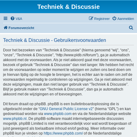
Techniek & Discussie
V&A
Registreer
Aanmelden
Z
Forumoverzicht
o
Techniek & Discussie - Gebruikersvoorwaarden
e
k
Door het bezoeken van “Techniek & Discussie” (hierna genoemd “wij”, “ons”,
“onze”, “Techniek & Discussie”, “http://www.pldb.nl/forum”), ga je automatisch
akkoord met de voorwaarden. Als je niet akkoord gaat met deze voorwaarden,
bezoek of gebruik “Techniek & Discussie” dan niet langer. We hebben het recht
om de voorwaarden op ieder moment te wijzigen en zullen ons best doen om
je hiervan tijdig op de hoogte te brengen, het is echter aan te raden om zelf de
voorwaarden regelmatig te controleren op wijzigingen. Ga je niet akkoord met
deze wijzigingen, maak dan niet langer gebruik van “Techniek & Discussie”.
Blijf je gebruik maken van “Techniek & Discussie”, dan ga je automatisch
akkoord met de wijzigingen en of toevoegingen.
Dit forum draait op phpBB. phpBB is een bulletinboardoplossing die is
uitgebracht onder de “
GNU General Public License v2
” (hierna “GPL”) en kan
gedownload worden via
www.phpbb.com
en via de Nederlandstalige website
www.phpbb.nl
. De phpBB-software maakt internetgebaseerde discussies
mogelijk. phpBB Limited is niet verantwoordelijk voor wat wordt toegestaan of
juist geweigerd als toelaatbare inhoud en/of gedrag. Meer informatie over
phpBB kun je vinden op
https://www.phpbb.com/
of de Nederlandstalige