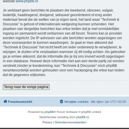
website
www.phpbb.nl
.
Je verklaart geen berichten te plaatsen die kwetsend, obsceen, vulgair,
lasterlijk, haatdragend, dreigend, seksueel georiënteerd of enig ander
materiaal bevat die de wetten van je eigen land, het land waar “Techniek &
Discussie” is gehost of internationale wetgeving kunnen schenden. Het
plaatsen van dergelijke berichten kan ertoe leiden dat je met onmiddellijke
ingang en permanent wordt verbannen van dit forum. Tevens kan je provider
worden ingelicht. De IP-adressen van alle berichten worden opgeslagen om
deze voorwaarden te kunnen waarborgen. Je gaat er mee akkoord dat
“Techniek & Discussie” het recht heeft om ieder onderwerp te verwijderen, te
wijzigen, te sluiten of te verplaatsen wanneer zij dit nodig achten. Als gebruiker
ga je ermee akkoord, dat de informatie die je bij ons invoert wordt opgeslagen
in een database. Hoewel deze informatie niet aan een derde partij zal worden
verstrekt zónder je toestemming, kan “Techniek & Discussie” nóch phpBB
verantwoordelijk worden gehouden voor een hackpoging die ertoe kan leiden
dat de gegevens vrijkomen.
Terug naar de vorige pagina
Forumoverzicht
Verwijder cookies
Alle tijden zijn
UTC+02:00
Powered by
phpBB
® Forum Software © phpBB Limited
Nederlandse vertaling door
phpBB.nl
.
Privacy
|
Gebruikersvoorwaarden