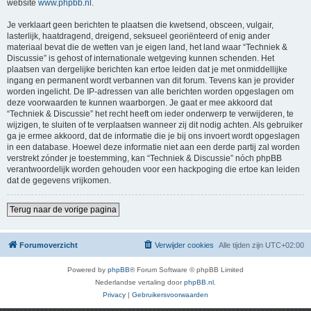
website
www.phpbb.nl
.
Je verklaart geen berichten te plaatsen die kwetsend, obsceen, vulgair,
lasterlijk, haatdragend, dreigend, seksueel georiënteerd of enig ander
materiaal bevat die de wetten van je eigen land, het land waar “Techniek &
Discussie” is gehost of internationale wetgeving kunnen schenden. Het
plaatsen van dergelijke berichten kan ertoe leiden dat je met onmiddellijke
ingang en permanent wordt verbannen van dit forum. Tevens kan je provider
worden ingelicht. De IP-adressen van alle berichten worden opgeslagen om
deze voorwaarden te kunnen waarborgen. Je gaat er mee akkoord dat
“Techniek & Discussie” het recht heeft om ieder onderwerp te verwijderen, te
wijzigen, te sluiten of te verplaatsen wanneer zij dit nodig achten. Als gebruiker
ga je ermee akkoord, dat de informatie die je bij ons invoert wordt opgeslagen
in een database. Hoewel deze informatie niet aan een derde partij zal worden
verstrekt zónder je toestemming, kan “Techniek & Discussie” nóch phpBB
verantwoordelijk worden gehouden voor een hackpoging die ertoe kan leiden
dat de gegevens vrijkomen.
Terug naar de vorige pagina
Forumoverzicht
Verwijder cookies
Alle tijden zijn
UTC+02:00
Powered by
phpBB
® Forum Software © phpBB Limited
Nederlandse vertaling door
phpBB.nl
.
Privacy
|
Gebruikersvoorwaarden