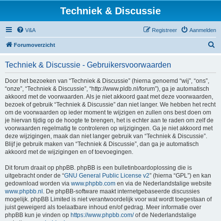
Techniek & Discussie
V&A
Registreer
Aanmelden
Z
Forumoverzicht
o
Techniek & Discussie - Gebruikersvoorwaarden
e
k
Door het bezoeken van “Techniek & Discussie” (hierna genoemd “wij”, “ons”,
“onze”, “Techniek & Discussie”, “http://www.pldb.nl/forum”), ga je automatisch
akkoord met de voorwaarden. Als je niet akkoord gaat met deze voorwaarden,
bezoek of gebruik “Techniek & Discussie” dan niet langer. We hebben het recht
om de voorwaarden op ieder moment te wijzigen en zullen ons best doen om
je hiervan tijdig op de hoogte te brengen, het is echter aan te raden om zelf de
voorwaarden regelmatig te controleren op wijzigingen. Ga je niet akkoord met
deze wijzigingen, maak dan niet langer gebruik van “Techniek & Discussie”.
Blijf je gebruik maken van “Techniek & Discussie”, dan ga je automatisch
akkoord met de wijzigingen en of toevoegingen.
Dit forum draait op phpBB. phpBB is een bulletinboardoplossing die is
uitgebracht onder de “
GNU General Public License v2
” (hierna “GPL”) en kan
gedownload worden via
www.phpbb.com
en via de Nederlandstalige website
www.phpbb.nl
. De phpBB-software maakt internetgebaseerde discussies
mogelijk. phpBB Limited is niet verantwoordelijk voor wat wordt toegestaan of
juist geweigerd als toelaatbare inhoud en/of gedrag. Meer informatie over
phpBB kun je vinden op
https://www.phpbb.com/
of de Nederlandstalige