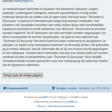
website
www.phpbb.nl
.
Je verklaart geen berichten te plaatsen die kwetsend, obsceen, vulgair,
lasterlijk, haatdragend, dreigend, seksueel georiënteerd of enig ander
materiaal bevat die de wetten van je eigen land, het land waar “Techniek &
Discussie” is gehost of internationale wetgeving kunnen schenden. Het
plaatsen van dergelijke berichten kan ertoe leiden dat je met onmiddellijke
ingang en permanent wordt verbannen van dit forum. Tevens kan je provider
worden ingelicht. De IP-adressen van alle berichten worden opgeslagen om
deze voorwaarden te kunnen waarborgen. Je gaat er mee akkoord dat
“Techniek & Discussie” het recht heeft om ieder onderwerp te verwijderen, te
wijzigen, te sluiten of te verplaatsen wanneer zij dit nodig achten. Als gebruiker
ga je ermee akkoord, dat de informatie die je bij ons invoert wordt opgeslagen
in een database. Hoewel deze informatie niet aan een derde partij zal worden
verstrekt zónder je toestemming, kan “Techniek & Discussie” nóch phpBB
verantwoordelijk worden gehouden voor een hackpoging die ertoe kan leiden
dat de gegevens vrijkomen.
Terug naar de vorige pagina
Forumoverzicht
Verwijder cookies
Alle tijden zijn
UTC+02:00
Powered by
phpBB
® Forum Software © phpBB Limited
Nederlandse vertaling door
phpBB.nl
.
Privacy
|
Gebruikersvoorwaarden