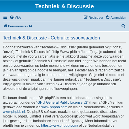
Techniek & Discussie
V&A
Registreer
Aanmelden
Z
Forumoverzicht
o
Techniek & Discussie - Gebruikersvoorwaarden
e
k
Door het bezoeken van “Techniek & Discussie” (hierna genoemd “wij”, “ons”,
“onze”, “Techniek & Discussie”, “http://www.pldb.nl/forum”), ga je automatisch
akkoord met de voorwaarden. Als je niet akkoord gaat met deze voorwaarden,
bezoek of gebruik “Techniek & Discussie” dan niet langer. We hebben het recht
om de voorwaarden op ieder moment te wijzigen en zullen ons best doen om
je hiervan tijdig op de hoogte te brengen, het is echter aan te raden om zelf de
voorwaarden regelmatig te controleren op wijzigingen. Ga je niet akkoord met
deze wijzigingen, maak dan niet langer gebruik van “Techniek & Discussie”.
Blijf je gebruik maken van “Techniek & Discussie”, dan ga je automatisch
akkoord met de wijzigingen en of toevoegingen.
Dit forum draait op phpBB. phpBB is een bulletinboardoplossing die is
uitgebracht onder de “
GNU General Public License v2
” (hierna “GPL”) en kan
gedownload worden via
www.phpbb.com
en via de Nederlandstalige website
www.phpbb.nl
. De phpBB-software maakt internetgebaseerde discussies
mogelijk. phpBB Limited is niet verantwoordelijk voor wat wordt toegestaan of
juist geweigerd als toelaatbare inhoud en/of gedrag. Meer informatie over
phpBB kun je vinden op
https://www.phpbb.com/
of de Nederlandstalige