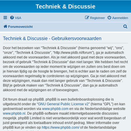
Techniek & Discussie
V&A
Registreer
Aanmelden
Z
Forumoverzicht
o
Techniek & Discussie - Gebruikersvoorwaarden
e
k
Door het bezoeken van “Techniek & Discussie” (hierna genoemd “wij”, “ons”,
“onze”, “Techniek & Discussie”, “http://www.pldb.nl/forum”), ga je automatisch
akkoord met de voorwaarden. Als je niet akkoord gaat met deze voorwaarden,
bezoek of gebruik “Techniek & Discussie” dan niet langer. We hebben het recht
om de voorwaarden op ieder moment te wijzigen en zullen ons best doen om
je hiervan tijdig op de hoogte te brengen, het is echter aan te raden om zelf de
voorwaarden regelmatig te controleren op wijzigingen. Ga je niet akkoord met
deze wijzigingen, maak dan niet langer gebruik van “Techniek & Discussie”.
Blijf je gebruik maken van “Techniek & Discussie”, dan ga je automatisch
akkoord met de wijzigingen en of toevoegingen.
Dit forum draait op phpBB. phpBB is een bulletinboardoplossing die is
uitgebracht onder de “
GNU General Public License v2
” (hierna “GPL”) en kan
gedownload worden via
www.phpbb.com
en via de Nederlandstalige website
www.phpbb.nl
. De phpBB-software maakt internetgebaseerde discussies
mogelijk. phpBB Limited is niet verantwoordelijk voor wat wordt toegestaan of
juist geweigerd als toelaatbare inhoud en/of gedrag. Meer informatie over
phpBB kun je vinden op
https://www.phpbb.com/
of de Nederlandstalige