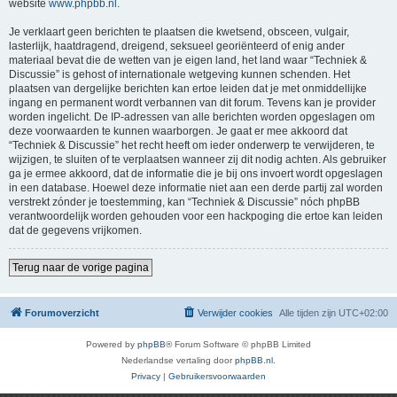
website
www.phpbb.nl
.
Je verklaart geen berichten te plaatsen die kwetsend, obsceen, vulgair,
lasterlijk, haatdragend, dreigend, seksueel georiënteerd of enig ander
materiaal bevat die de wetten van je eigen land, het land waar “Techniek &
Discussie” is gehost of internationale wetgeving kunnen schenden. Het
plaatsen van dergelijke berichten kan ertoe leiden dat je met onmiddellijke
ingang en permanent wordt verbannen van dit forum. Tevens kan je provider
worden ingelicht. De IP-adressen van alle berichten worden opgeslagen om
deze voorwaarden te kunnen waarborgen. Je gaat er mee akkoord dat
“Techniek & Discussie” het recht heeft om ieder onderwerp te verwijderen, te
wijzigen, te sluiten of te verplaatsen wanneer zij dit nodig achten. Als gebruiker
ga je ermee akkoord, dat de informatie die je bij ons invoert wordt opgeslagen
in een database. Hoewel deze informatie niet aan een derde partij zal worden
verstrekt zónder je toestemming, kan “Techniek & Discussie” nóch phpBB
verantwoordelijk worden gehouden voor een hackpoging die ertoe kan leiden
dat de gegevens vrijkomen.
Terug naar de vorige pagina
Forumoverzicht
Verwijder cookies
Alle tijden zijn
UTC+02:00
Powered by
phpBB
® Forum Software © phpBB Limited
Nederlandse vertaling door
phpBB.nl
.
Privacy
|
Gebruikersvoorwaarden