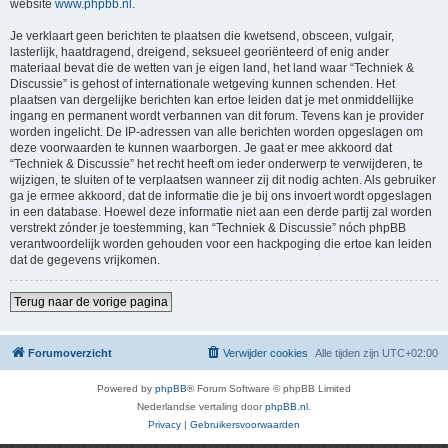
website
www.phpbb.nl
.
Je verklaart geen berichten te plaatsen die kwetsend, obsceen, vulgair,
lasterlijk, haatdragend, dreigend, seksueel georiënteerd of enig ander
materiaal bevat die de wetten van je eigen land, het land waar “Techniek &
Discussie” is gehost of internationale wetgeving kunnen schenden. Het
plaatsen van dergelijke berichten kan ertoe leiden dat je met onmiddellijke
ingang en permanent wordt verbannen van dit forum. Tevens kan je provider
worden ingelicht. De IP-adressen van alle berichten worden opgeslagen om
deze voorwaarden te kunnen waarborgen. Je gaat er mee akkoord dat
“Techniek & Discussie” het recht heeft om ieder onderwerp te verwijderen, te
wijzigen, te sluiten of te verplaatsen wanneer zij dit nodig achten. Als gebruiker
ga je ermee akkoord, dat de informatie die je bij ons invoert wordt opgeslagen
in een database. Hoewel deze informatie niet aan een derde partij zal worden
verstrekt zónder je toestemming, kan “Techniek & Discussie” nóch phpBB
verantwoordelijk worden gehouden voor een hackpoging die ertoe kan leiden
dat de gegevens vrijkomen.
Terug naar de vorige pagina
Forumoverzicht
Verwijder cookies
Alle tijden zijn
UTC+02:00
Powered by
phpBB
® Forum Software © phpBB Limited
Nederlandse vertaling door
phpBB.nl
.
Privacy
|
Gebruikersvoorwaarden