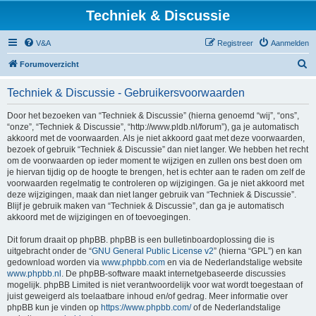
Techniek & Discussie
V&A
Registreer
Aanmelden
Z
Forumoverzicht
o
Techniek & Discussie - Gebruikersvoorwaarden
e
k
Door het bezoeken van “Techniek & Discussie” (hierna genoemd “wij”, “ons”,
“onze”, “Techniek & Discussie”, “http://www.pldb.nl/forum”), ga je automatisch
akkoord met de voorwaarden. Als je niet akkoord gaat met deze voorwaarden,
bezoek of gebruik “Techniek & Discussie” dan niet langer. We hebben het recht
om de voorwaarden op ieder moment te wijzigen en zullen ons best doen om
je hiervan tijdig op de hoogte te brengen, het is echter aan te raden om zelf de
voorwaarden regelmatig te controleren op wijzigingen. Ga je niet akkoord met
deze wijzigingen, maak dan niet langer gebruik van “Techniek & Discussie”.
Blijf je gebruik maken van “Techniek & Discussie”, dan ga je automatisch
akkoord met de wijzigingen en of toevoegingen.
Dit forum draait op phpBB. phpBB is een bulletinboardoplossing die is
uitgebracht onder de “
GNU General Public License v2
” (hierna “GPL”) en kan
gedownload worden via
www.phpbb.com
en via de Nederlandstalige website
www.phpbb.nl
. De phpBB-software maakt internetgebaseerde discussies
mogelijk. phpBB Limited is niet verantwoordelijk voor wat wordt toegestaan of
juist geweigerd als toelaatbare inhoud en/of gedrag. Meer informatie over
phpBB kun je vinden op
https://www.phpbb.com/
of de Nederlandstalige