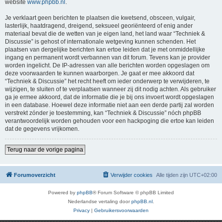
website
www.phpbb.nl
.
Je verklaart geen berichten te plaatsen die kwetsend, obsceen, vulgair,
lasterlijk, haatdragend, dreigend, seksueel georiënteerd of enig ander
materiaal bevat die de wetten van je eigen land, het land waar “Techniek &
Discussie” is gehost of internationale wetgeving kunnen schenden. Het
plaatsen van dergelijke berichten kan ertoe leiden dat je met onmiddellijke
ingang en permanent wordt verbannen van dit forum. Tevens kan je provider
worden ingelicht. De IP-adressen van alle berichten worden opgeslagen om
deze voorwaarden te kunnen waarborgen. Je gaat er mee akkoord dat
“Techniek & Discussie” het recht heeft om ieder onderwerp te verwijderen, te
wijzigen, te sluiten of te verplaatsen wanneer zij dit nodig achten. Als gebruiker
ga je ermee akkoord, dat de informatie die je bij ons invoert wordt opgeslagen
in een database. Hoewel deze informatie niet aan een derde partij zal worden
verstrekt zónder je toestemming, kan “Techniek & Discussie” nóch phpBB
verantwoordelijk worden gehouden voor een hackpoging die ertoe kan leiden
dat de gegevens vrijkomen.
Terug naar de vorige pagina
Forumoverzicht
Verwijder cookies
Alle tijden zijn
UTC+02:00
Powered by
phpBB
® Forum Software © phpBB Limited
Nederlandse vertaling door
phpBB.nl
.
Privacy
|
Gebruikersvoorwaarden