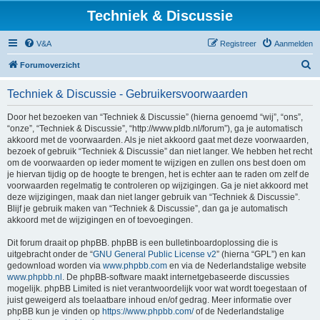
Techniek & Discussie
V&A
Registreer
Aanmelden
Z
Forumoverzicht
o
Techniek & Discussie - Gebruikersvoorwaarden
e
k
Door het bezoeken van “Techniek & Discussie” (hierna genoemd “wij”, “ons”,
“onze”, “Techniek & Discussie”, “http://www.pldb.nl/forum”), ga je automatisch
akkoord met de voorwaarden. Als je niet akkoord gaat met deze voorwaarden,
bezoek of gebruik “Techniek & Discussie” dan niet langer. We hebben het recht
om de voorwaarden op ieder moment te wijzigen en zullen ons best doen om
je hiervan tijdig op de hoogte te brengen, het is echter aan te raden om zelf de
voorwaarden regelmatig te controleren op wijzigingen. Ga je niet akkoord met
deze wijzigingen, maak dan niet langer gebruik van “Techniek & Discussie”.
Blijf je gebruik maken van “Techniek & Discussie”, dan ga je automatisch
akkoord met de wijzigingen en of toevoegingen.
Dit forum draait op phpBB. phpBB is een bulletinboardoplossing die is
uitgebracht onder de “
GNU General Public License v2
” (hierna “GPL”) en kan
gedownload worden via
www.phpbb.com
en via de Nederlandstalige website
www.phpbb.nl
. De phpBB-software maakt internetgebaseerde discussies
mogelijk. phpBB Limited is niet verantwoordelijk voor wat wordt toegestaan of
juist geweigerd als toelaatbare inhoud en/of gedrag. Meer informatie over
phpBB kun je vinden op
https://www.phpbb.com/
of de Nederlandstalige