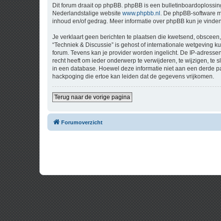
Dit forum draait op phpBB. phpBB is een bulletinboardoplossing
Nederlandstalige website
www.phpbb.nl
. De phpBB-software ma
inhoud en/of gedrag. Meer informatie over phpBB kun je vinde
Je verklaart geen berichten te plaatsen die kwetsend, obsceen, 
“Techniek & Discussie” is gehost of internationale wetgeving 
forum. Tevens kan je provider worden ingelicht. De IP-adress
recht heeft om ieder onderwerp te verwijderen, te wijzigen, te s
in een database. Hoewel deze informatie niet aan een derde p
hackpoging die ertoe kan leiden dat de gegevens vrijkomen.
Terug naar de vorige pagina
Forumoverzicht