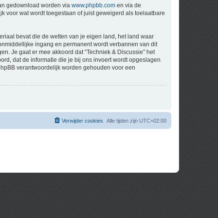
 kan gedownload worden via
www.phpbb.com
en via de
k voor wat wordt toegestaan of juist geweigerd als toelaatbare
eriaal bevat die de wetten van je eigen land, het land waar
t onmiddellijke ingang en permanent wordt verbannen van dit
n. Je gaat er mee akkoord dat “Techniek & Discussie” het
oord, dat de informatie die je bij ons invoert wordt opgeslagen
ch phpBB verantwoordelijk worden gehouden voor een
Verwijder cookies
Alle tijden zijn
UTC+02:00