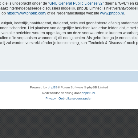
 die is uitgebracht onder de “
GNU General Public License v2
” (hierna “GPL”) en
akt internetgebaseerde discussies mogelijk. phpBB Limited is niet verantwoordelij
n op
https://www.phpbb.com/
of de Nederlandstalige website
www.phpbb.nl
.
vulgair, lasterlijk, haatdragend, dreigend, seksueel georiënteerd of enig ander mat
kunnen schenden. Het plaatsen van dergelijke berichten kan ertoe leiden dat je me
en van alle berichten worden opgeslagen om deze voorwaarden te kunnen waarborge
luiten of te verplaatsen wanneer zij dit nodig achten. Als gebruiker ga je ermee akk
artij zal worden verstrekt zónder je toestemming, kan “Techniek & Discussie” nó
Powered by
phpBB
® Forum Software © phpBB Limited
Nederlandse vertaling door
phpBB.nl
.
Privacy
|
Gebruikersvoorwaarden