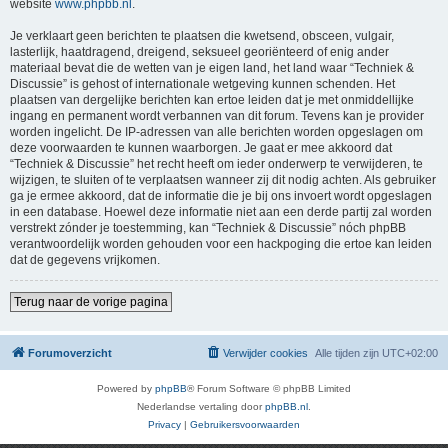
website
www.phpbb.nl
.
Je verklaart geen berichten te plaatsen die kwetsend, obsceen, vulgair,
lasterlijk, haatdragend, dreigend, seksueel georiënteerd of enig ander
materiaal bevat die de wetten van je eigen land, het land waar “Techniek &
Discussie” is gehost of internationale wetgeving kunnen schenden. Het
plaatsen van dergelijke berichten kan ertoe leiden dat je met onmiddellijke
ingang en permanent wordt verbannen van dit forum. Tevens kan je provider
worden ingelicht. De IP-adressen van alle berichten worden opgeslagen om
deze voorwaarden te kunnen waarborgen. Je gaat er mee akkoord dat
“Techniek & Discussie” het recht heeft om ieder onderwerp te verwijderen, te
wijzigen, te sluiten of te verplaatsen wanneer zij dit nodig achten. Als gebruiker
ga je ermee akkoord, dat de informatie die je bij ons invoert wordt opgeslagen
in een database. Hoewel deze informatie niet aan een derde partij zal worden
verstrekt zónder je toestemming, kan “Techniek & Discussie” nóch phpBB
verantwoordelijk worden gehouden voor een hackpoging die ertoe kan leiden
dat de gegevens vrijkomen.
Terug naar de vorige pagina
Forumoverzicht
Verwijder cookies
Alle tijden zijn
UTC+02:00
Powered by
phpBB
® Forum Software © phpBB Limited
Nederlandse vertaling door
phpBB.nl
.
Privacy
|
Gebruikersvoorwaarden