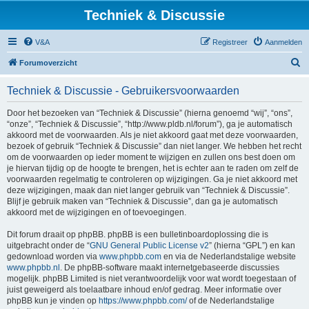
Techniek & Discussie
V&A
Registreer
Aanmelden
Z
Forumoverzicht
o
Techniek & Discussie - Gebruikersvoorwaarden
e
k
Door het bezoeken van “Techniek & Discussie” (hierna genoemd “wij”, “ons”,
“onze”, “Techniek & Discussie”, “http://www.pldb.nl/forum”), ga je automatisch
akkoord met de voorwaarden. Als je niet akkoord gaat met deze voorwaarden,
bezoek of gebruik “Techniek & Discussie” dan niet langer. We hebben het recht
om de voorwaarden op ieder moment te wijzigen en zullen ons best doen om
je hiervan tijdig op de hoogte te brengen, het is echter aan te raden om zelf de
voorwaarden regelmatig te controleren op wijzigingen. Ga je niet akkoord met
deze wijzigingen, maak dan niet langer gebruik van “Techniek & Discussie”.
Blijf je gebruik maken van “Techniek & Discussie”, dan ga je automatisch
akkoord met de wijzigingen en of toevoegingen.
Dit forum draait op phpBB. phpBB is een bulletinboardoplossing die is
uitgebracht onder de “
GNU General Public License v2
” (hierna “GPL”) en kan
gedownload worden via
www.phpbb.com
en via de Nederlandstalige website
www.phpbb.nl
. De phpBB-software maakt internetgebaseerde discussies
mogelijk. phpBB Limited is niet verantwoordelijk voor wat wordt toegestaan of
juist geweigerd als toelaatbare inhoud en/of gedrag. Meer informatie over
phpBB kun je vinden op
https://www.phpbb.com/
of de Nederlandstalige