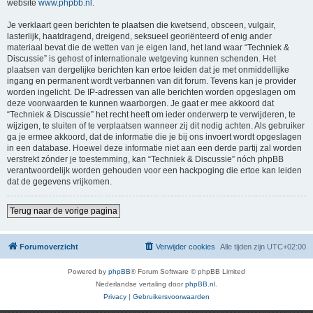
website
www.phpbb.nl
.
Je verklaart geen berichten te plaatsen die kwetsend, obsceen, vulgair,
lasterlijk, haatdragend, dreigend, seksueel georiënteerd of enig ander
materiaal bevat die de wetten van je eigen land, het land waar “Techniek &
Discussie” is gehost of internationale wetgeving kunnen schenden. Het
plaatsen van dergelijke berichten kan ertoe leiden dat je met onmiddellijke
ingang en permanent wordt verbannen van dit forum. Tevens kan je provider
worden ingelicht. De IP-adressen van alle berichten worden opgeslagen om
deze voorwaarden te kunnen waarborgen. Je gaat er mee akkoord dat
“Techniek & Discussie” het recht heeft om ieder onderwerp te verwijderen, te
wijzigen, te sluiten of te verplaatsen wanneer zij dit nodig achten. Als gebruiker
ga je ermee akkoord, dat de informatie die je bij ons invoert wordt opgeslagen
in een database. Hoewel deze informatie niet aan een derde partij zal worden
verstrekt zónder je toestemming, kan “Techniek & Discussie” nóch phpBB
verantwoordelijk worden gehouden voor een hackpoging die ertoe kan leiden
dat de gegevens vrijkomen.
Terug naar de vorige pagina
Forumoverzicht
Verwijder cookies
Alle tijden zijn
UTC+02:00
Powered by
phpBB
® Forum Software © phpBB Limited
Nederlandse vertaling door
phpBB.nl
.
Privacy
|
Gebruikersvoorwaarden