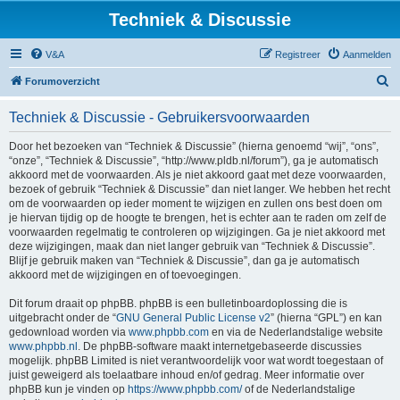
Techniek & Discussie
V&A
Registreer
Aanmelden
Z
Forumoverzicht
o
Techniek & Discussie - Gebruikersvoorwaarden
e
k
Door het bezoeken van “Techniek & Discussie” (hierna genoemd “wij”, “ons”,
“onze”, “Techniek & Discussie”, “http://www.pldb.nl/forum”), ga je automatisch
akkoord met de voorwaarden. Als je niet akkoord gaat met deze voorwaarden,
bezoek of gebruik “Techniek & Discussie” dan niet langer. We hebben het recht
om de voorwaarden op ieder moment te wijzigen en zullen ons best doen om
je hiervan tijdig op de hoogte te brengen, het is echter aan te raden om zelf de
voorwaarden regelmatig te controleren op wijzigingen. Ga je niet akkoord met
deze wijzigingen, maak dan niet langer gebruik van “Techniek & Discussie”.
Blijf je gebruik maken van “Techniek & Discussie”, dan ga je automatisch
akkoord met de wijzigingen en of toevoegingen.
Dit forum draait op phpBB. phpBB is een bulletinboardoplossing die is
uitgebracht onder de “
GNU General Public License v2
” (hierna “GPL”) en kan
gedownload worden via
www.phpbb.com
en via de Nederlandstalige website
www.phpbb.nl
. De phpBB-software maakt internetgebaseerde discussies
mogelijk. phpBB Limited is niet verantwoordelijk voor wat wordt toegestaan of
juist geweigerd als toelaatbare inhoud en/of gedrag. Meer informatie over
phpBB kun je vinden op
https://www.phpbb.com/
of de Nederlandstalige