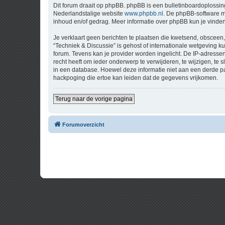
Dit forum draait op phpBB. phpBB is een bulletinboardoplossing
Nederlandstalige website
www.phpbb.nl
. De phpBB-software ma
inhoud en/of gedrag. Meer informatie over phpBB kun je vinde
Je verklaart geen berichten te plaatsen die kwetsend, obsceen, 
“Techniek & Discussie” is gehost of internationale wetgeving 
forum. Tevens kan je provider worden ingelicht. De IP-adress
recht heeft om ieder onderwerp te verwijderen, te wijzigen, te s
in een database. Hoewel deze informatie niet aan een derde p
hackpoging die ertoe kan leiden dat de gegevens vrijkomen.
Terug naar de vorige pagina
Forumoverzicht