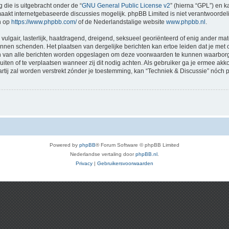
 die is uitgebracht onder de “
GNU General Public License v2
” (hierna “GPL”) en
akt internetgebaseerde discussies mogelijk. phpBB Limited is niet verantwoordelij
n op
https://www.phpbb.com/
of de Nederlandstalige website
www.phpbb.nl
.
vulgair, lasterlijk, haatdragend, dreigend, seksueel georiënteerd of enig ander mat
kunnen schenden. Het plaatsen van dergelijke berichten kan ertoe leiden dat je me
en van alle berichten worden opgeslagen om deze voorwaarden te kunnen waarborge
luiten of te verplaatsen wanneer zij dit nodig achten. Als gebruiker ga je ermee akk
artij zal worden verstrekt zónder je toestemming, kan “Techniek & Discussie” nó
Powered by
phpBB
® Forum Software © phpBB Limited
Nederlandse vertaling door
phpBB.nl
.
Privacy
|
Gebruikersvoorwaarden