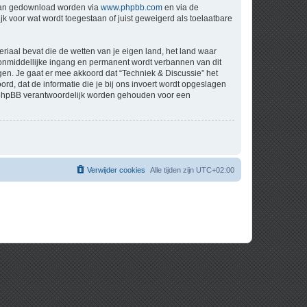
 kan gedownload worden via
www.phpbb.com
en via de
k voor wat wordt toegestaan of juist geweigerd als toelaatbare
eriaal bevat die de wetten van je eigen land, het land waar
t onmiddellijke ingang en permanent wordt verbannen van dit
n. Je gaat er mee akkoord dat “Techniek & Discussie” het
oord, dat de informatie die je bij ons invoert wordt opgeslagen
ch phpBB verantwoordelijk worden gehouden voor een
Verwijder cookies
Alle tijden zijn
UTC+02:00